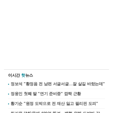
이시간
핫
뉴스
정보석 "황정음 전 남편 서글서글…잘 살길 바랐는데"
정웅인 첫째 딸 "연기 준비중" 깜짝 근황
황기순 "원정 도박으로 전 재산 잃고 필리핀 도피"