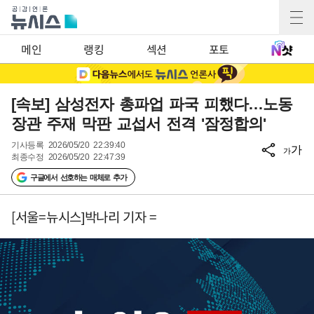
메인
랭킹
섹션
포토
[속보] 삼성전자 총파업 파국 피했다…노동
장관 주재 막판 교섭서 전격 '잠정합의'
기사등록
2026/05/20 22:39:40
가
가
최종수정
2026/05/20 22:47:39
구글에서 선호하는 매체로 추가
[서울=뉴시스]박나리 기자 =