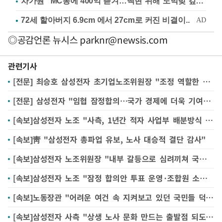
차가원 "MC몽에 400억 뜯겨…백현 위해 도박빚 갚아줘"
◎공감언론 뉴시스
parknr@newsis.com
관련기사
[전문] 최승호 삼성전자 초기업노조위원장 "조정 역할한 정부에 감사, 노사관계 안정화 최선"
[전문] 삼성전자 "임협 잠정합의…국가 경제에 더욱 기여토록 최선"
[속보]삼성전자 노조 "사측, 1년간 적자 사업부 배분방식 유예…우리도 합의"
[속보]靑 "삼성전자 총파업 유보, 노사 대승적 결단 감사"
[속보]삼성전자 노조위원장 "내부 갈등으로 심려끼쳐 국민께 송구"
[속보]삼성전자 노조 "잠정 합의안 투표 운영·조합원 소통에 집중할 것"
[속보]노동장관 "어려운 여건 속 지켜보고 있던 국민들 덕분"
[속보]삼성전자 사측 "상생 노사 문화 만드는 출발점 되도록 할 것"