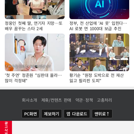
정웅인 첫째 딸, 연기자 지망…또
정부, 전 산업에 'AI 옷' 입힌다…
배우 꿈꾸는 스타 2세
AI 로봇 연 1000대 보급 추진
'첫 주연' 정준원 "심판대 올라…
황기순 "원정 도박으로 전 재산
많이 걱정돼"
잃고 필리핀 도피"
회사소개
제휴/컨텐츠 판매
약관·정책
고충처리
PC화면
제보하기
앱 다운로드
맨위로↑
광
COPYRIGHTⓒ
NEWSIS
ALL RIGHTS RESERVED.
고
삭
제