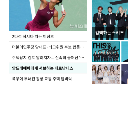
컴백하는 스키즈
이번주 국회에는 무
2타점 적시타 치는 이정후
더불어민주당 당대표·최고위원 후보 합동연설회
주택용지 검토 알려지자... 신속히 늘어선 '근조화환'
안드레예바에게 서브하는 페르난데스
폭우에 무너진 강릉 교동 주택 담벼락