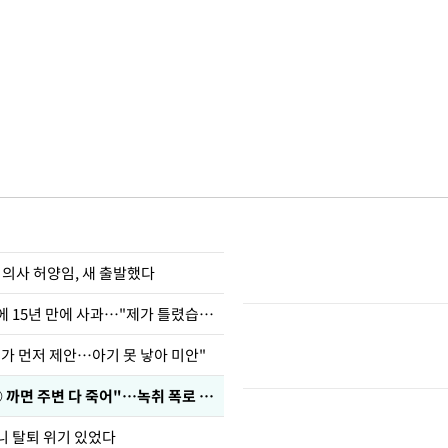
 의사 허양임, 새 출발했다
표창원, 남규리에 15년 만에 사과…"제가 틀렸습니다"
내가 먼저 제안…아기 못 낳아 미안"
차가원 "○○○ 까면 주변 다 죽어"…녹취 폭로 파장
니 탈퇴 위기 있었다