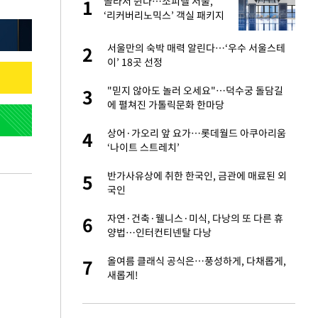
 출
골라서 쉰다…소피텔 서울,
1
1
‘리커버리노믹스’ 객실 패키지
2종
승연, 건강 괜찮나
서울만의 숙박 매력 알린다…‘우수 서울스테
2
2
이’ 18곳 선정
절 태극기 현수막에
"믿지 않아도 놀러 오세요"…덕수궁 돌담길
3
3
에 펼쳐진 가톨릭문화 한마당
오나…20억대 아파트
상어·가오리 앞 요가…롯데월드 아쿠아리움
4
4
 그 이후②]
‘나이트 스트레치’
 다 죽어"…전세금
반가사유상에 취한 한국인, 금관에 매료된 외
5
5
국인
대 의혹'…2002
자연·건축·웰니스·미식, 다낭의 또 다른 휴
6
6
양법…인터컨티넨탈 다낭
근조화환, 왜?
올여름 클래식 공식은…풍성하게, 다채롭게,
7
7
새롭게!