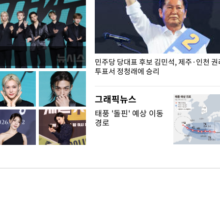
슨 일이? [뉴시스국회토pic]
민주당 당대표 후보 김민석, 제주·인천 
투표서 정청래에 승리
그래픽뉴스
태풍 '돌핀' 예상 이동
경로