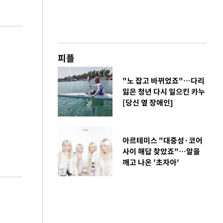
피플
"노 잡고 바뀌었죠"…다리
잃은 청년 다시 일으킨 카누
[당신 옆 장애인]
아르테미스 "대중성·코어
사이 해답 찾았죠"…알을
깨고 나온 '초자아'