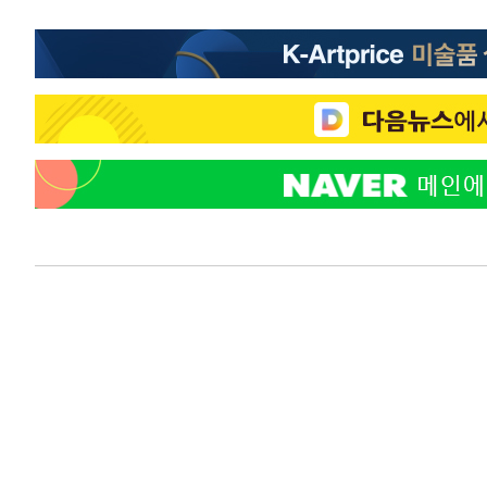
-8429초 전 >
온열질환 사망자 3명 늘어…누적 환자 3000명 돌파
-2374초 전 >
강릉에 시간당 81.4㎜ 물폭탄…도로 잠기고 담벼락 붕괴
25분 전 >
백운산서 80년근 천종산삼 9뿌리 발견…감정가 1.3억원
1시간 전 >
선재도서 해루질 나섰다 실종 60대, 닷새 만에 숨진 채 발견
1시간 전 >
남자 농구, 나고야 아시안게임서 '홈팀' 일본과 한일전
1시간 전 >
여수 오동도 해상서 모터보트 전복…1명 사망·1명 실종
2시간 전 >
극한폭염 한풀 꺾이지만…'낮 최고 35도' 무더위, 열대야 계
날씨]
3시간 전 >
축구협회 "압수수색·성접대 논란 사과…쇄신의 기회로 삼겠
4시간 전 >
[속보]'압수수색·성접대 논란' 축구협회 "실망과 걱정 안겨드
7시간 전 >
'최고 37도' 폭염 지속…강원동해안 최대 150㎜ 비
9시간 전 >
[속보]뉴욕증시 상승 마감…S&P 0.6% 나스닥 1.3%↑