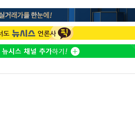
'고지용과 이혼' 허양임, 새
1
발했다
"손 떨림 포착"…카라 한
2
팬들 '걱정'
김희철, 거꾸로 걸린 광복
3
"X돌았네"
속[다음주
'덜 똘똘한 한 채' 시대 
4
다"
에 쏠리는 관심[세제 개편,
려 죄송"
차가원 "○○○ 까면 주변
5
미반환 속 녹취 폭로 파장
외신 주목한 '축구협회 성접
6
한일월드컵까지 소환
용산어린이정원 앞 즐비한 
7