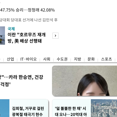
목
47.75% 승리…정청래 42.08%
전당대회 당대표 선거에 나선 김민석 후
역 순회경선에서 '누적 1위'를 탈환했
국제
경제
 우세 지역으로 점쳐졌던 충청권과 부산
이란 "호르무즈 재개
세계식량가격 다
승 1패를 주고 받은 김 후보는 이날
방, 美 배상 선행돼
상승…곡물·설탕 
며 '2승 1패'로 앞서가게 됐다. 다
야"
썩'
율 차이가 '0.86%p'에 불과
융
산업
IT·바이오
사회
수도권
지방
문화
스포츠
착"…카라 한승연, 건강
'걱정'
김희철, 거꾸로 걸린
'덜 똘똘한 한 채' 시
광복절 태극기 현수
대 오나…20억대 아