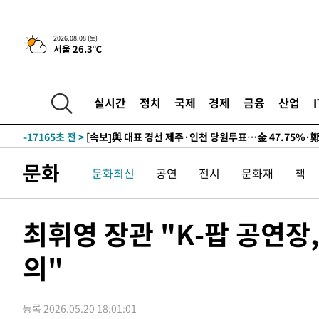
2026.08.08 (토)
9시간 전 >
[속보]뉴욕증시 상승 마감…S&P 0.6% 나스닥 1.3%↑
서울 26.3℃
-26883초 전 >
이란 "호르무즈 재개방 합의 근접…美 배상 선행돼야"
-17930초 전 >
[속보]與최고위원 제주·인천 순회경선…박선원·최민희
한민수·김용 순
실시간
정치
국제
경제
금융
산업
-17883초 전 >
[속보]김민석, 與 전대 당원투표 누적 득표율 45.42%로 
청래 44.56%
-17165초 전 >
[속보]與 대표 경선 제주·인천 당원투표…金 47.75%·
42.08%·宋 10.17%
-16699초 전 >
이강인 "아틀레티코 이적 기뻐…등번호 7번 의미보단 팀 
것"
-16634초 전 >
[속보]與 당대표 경선, 제주·인천 권리당원 투표 김민석 
문화
문화최신
공연
전시
문화재
책
-10408초 전 >
낮 최고 35도 '무더위'…동해안 시간당 30㎜ '강한 비'[
-9678초 전 >
[속보]이강인 "감독님이 원하는 마음 느꼈고, 많은 트로피 
레티코 이적"
최휘영 장관 "K-팝 공연장
-9460초 전 >
수도권 40도 육박 '펄펄'…동해안 일부 지역엔 호의주의보
-8429초 전 >
온열질환 사망자 3명 늘어…누적 환자 3000명 돌파
의"
-2374초 전 >
강릉에 시간당 81.4㎜ 물폭탄…도로 잠기고 담벼락 붕괴
25분 전 >
백운산서 80년근 천종산삼 9뿌리 발견…감정가 1.3억원
1시간 전 >
선재도서 해루질 나섰다 실종 60대, 닷새 만에 숨진 채 발견
등록 2026.05.20 18:01:01