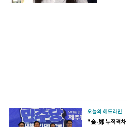
오늘의 헤드라인
"金-鄭 누적격차 