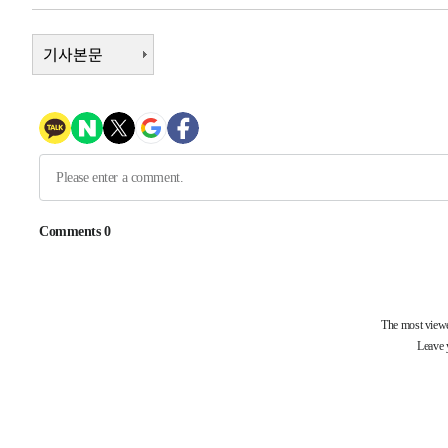
1시간 전 >
남자 농구, 나고야 아시안게임서 '홈팀' 일본과 한일전
1시간 전 >
여수 오동도 해상서 모터보트 전복…1명 사망·1명 실종
기사본문
2시간 전 >
극한폭염 한풀 꺾이지만…'낮 최고 35도' 무더위, 열대야 계
날씨]
3시간 전 >
축구협회 "압수수색·성접대 논란 사과…쇄신의 기회로 삼겠
4시간 전 >
[속보]'압수수색·성접대 논란' 축구협회 "실망과 걱정 안겨드
7시간 전 >
'최고 37도' 폭염 지속…강원동해안 최대 150㎜ 비
9시간 전 >
[속보]뉴욕증시 상승 마감…S&P 0.6% 나스닥 1.3%↑
-26883초 전 >
이란 "호르무즈 재개방 합의 근접…美 배상 선행돼야"
-17930초 전 >
[속보]與최고위원 제주·인천 순회경선…박선원·최민희
한민수·김용 순
-17883초 전 >
[속보]김민석, 與 전대 당원투표 누적 득표율 45.42%로 
청래 44.56%
-17165초 전 >
[속보]與 대표 경선 제주·인천 당원투표…金 47.75%·
42.08%·宋 10.17%
-16699초 전 >
이강인 "아틀레티코 이적 기뻐…등번호 7번 의미보단 팀 
것"
-16634초 전 >
[속보]與 당대표 경선, 제주·인천 권리당원 투표 김민석 
-10408초 전 >
낮 최고 35도 '무더위'…동해안 시간당 30㎜ '강한 비'[
-9678초 전 >
[속보]이강인 "감독님이 원하는 마음 느꼈고, 많은 트로피 
레티코 이적"
-9460초 전 >
수도권 40도 육박 '펄펄'…동해안 일부 지역엔 호의주의보