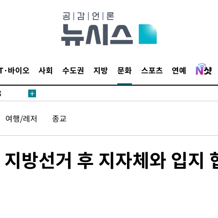
·서미화·
IT·바이오
사회
수도권
지방
문화
스포츠
연예
1위… 정
鄭
위해 뛸
승리
여행/레저
종교
내일날씨]
원해 아틀
, 지방선거 후 지자체와 입지 