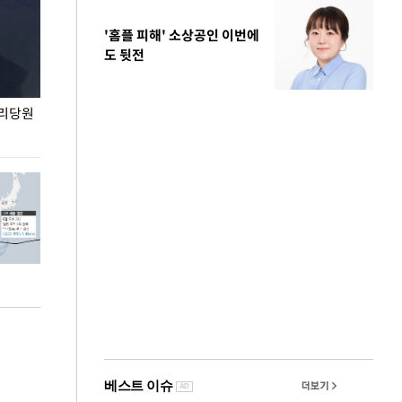
'홈플 피해' 소상공인 이번에
도 뒷전
권리당원
무더위 잊는 도심형 여름 축제 '2026 서울 바캉스
용산어린이정원 앞
페스티벌'