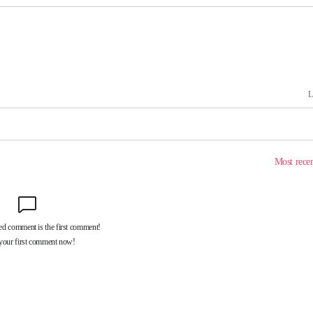
속[다음주
다"
려 죄송"
·서미화·
1위… 정
鄭
위해 뛸
승리
내일날씨]
원해 아틀