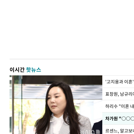
이시간
핫뉴스
'고지용과 이혼'
하리수 "이혼 
르센느, 알고보