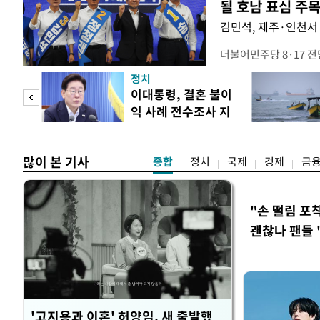
될 호남 표심 주
김민석, 제주·인천서 
더불어민주당 8·17 
보가 8일 제주·인천 지
정치
다. 앞서 정청래 후보
희망
이대통령, 결혼 불이
·울산·경남 경선에서 1
각"
익 사례 전수조사 지
제주·인천 경선에서 이기
시
만 두 후보 간 누적 득표
많이 본 기사
종합
정치
국제
경제
금
"손 떨림 포
괜찮나 팬들 
'고지용과 이혼' 허양임, 새 출발했