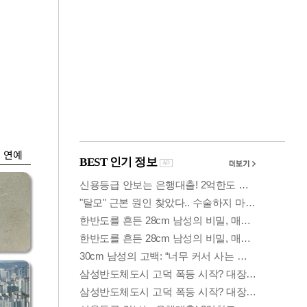
금융
시
다시 뛰는 코스닥…
'들
ETF 수익률 상위권
찍어
연예