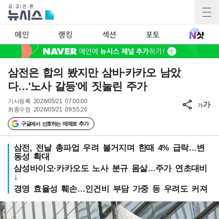
메인
랭킹
섹션
포토
삼전은 합의 봤지만 삼바·카카오 남았
다…'노사 갈등'에 짓눌린 주가
기사등록
2026/05/21 07:00:00
가
가
최종수정
2026/05/21 09:55:26
구글에서 선호하는 매체로 추가
삼전, 전날 총파업 우려 불거지며 한때 4% 급락…변
동성 확대
삼성바이오·카카오도 노사 분규 몸살…주가 연초대비
↓
경영 효율성 훼손…인건비 부담 가중 등 우려도 커져