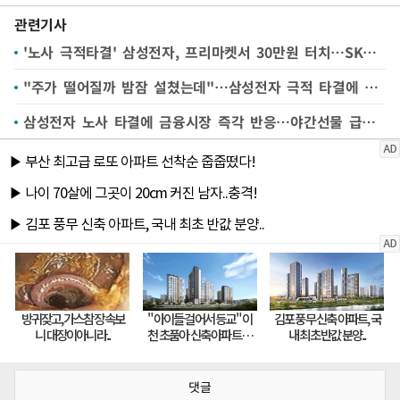
관련기사
'노사 극적타결' 삼성전자, 프리마켓서 30만원 터치…SK닉스도 5%↑
"주가 떨어질까 밤잠 설쳤는데"…삼성전자 극적 타결에 개미들 안도
삼성전자 노사 타결에 금융시장 즉각 반응…야간선물 급등·환율 하락
댓글