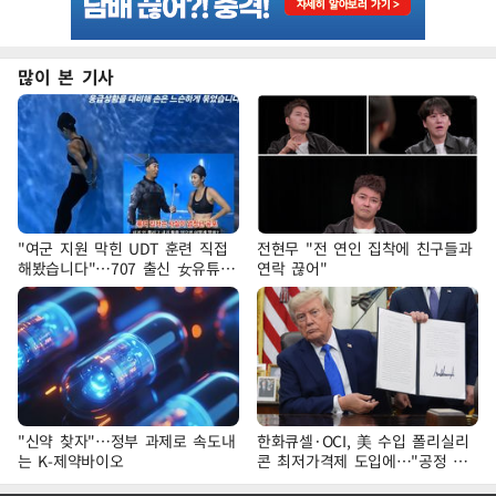
많이 본 기사
"여군 지원 막힌 UDT 훈련 직접
전현무 "전 연인 집착에 친구들과
해봤습니다"…707 출신 女유튜버
연락 끊어"
'완벽 소화'
"신약 찾자"…정부 과제로 속도내
한화큐셀·OCI, 美 수입 폴리실리
는 K-제약바이오
콘 최저가격제 도입에…"공정 경
쟁·수익성 개선 환영"