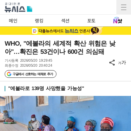
메인
랭킹
섹션
포토
WHO, "에볼라의 세계적 확산 위험은 낮
아"…확진은 53건이나 600건 의심돼
기사등록
2026/05/20 19:29:45
가
가
최종수정
2026/05/20 20:40:24
구글에서 선호하는 매체로 추가
"에볼라로 139명 사망했을 가능성"