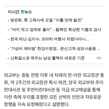
이시간
핫
뉴스
방은희, 母 고독사에 오열 "이틀 만에 발견"
"바지 벗고 앞뒤로 돌아"…탈북민 회상한 기쁨조 검사
한국 떠난 김지수, 프라하 여행사 차렸다더니…
'가성비 워터밤' 한강수영장…문신고객·성묘사음원 민원
외교부는 중동 전쟁 이후 네 차례의 한-이란 외교장관 통
화, 약 2주간의 외교장관 특사 파견, 양국 외교부와 주이
란대사관 및 주한이란대사관 등 각급 외교채널을 통해
이란 측에 우리를 포함한 모든 선박의 안전과 자유로운
항행을 지속 요청해왔다고 설명했다.