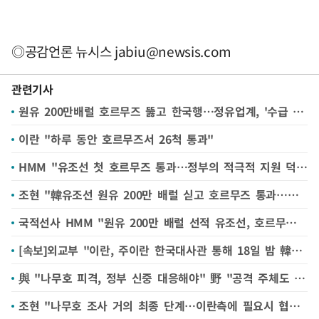
◎공감언론 뉴시스
jabiu@newsis.com
관련기사
원유 200만배럴 호르무즈 뚫고 한국행…정유업계, '수급 정상화' 가능성 촉각
이란 "하루 동안 호르무즈서 26척 통과"
HMM "유조선 첫 호르무즈 통과…정부의 적극적 지원 덕분"
조현 "韓유조선 원유 200만 배럴 싣고 호르무즈 통과…이란과 협의 마쳐"
국적선사 HMM "원유 200만 배럴 선적 유조선, 호르무즈 통과 중…3주뒤 韓도착"
[속보]외교부 "이란, 주이란 한국대사관 통해 18일 밤 韓선박 1척 호르무즈 해협 통항 가능 통보"
與 "나무호 피격, 정부 신중 대응해야" 野 "공격 주체도 못 밝혀"
조현 "나무호 조사 거의 최종 단계…이란측에 필요시 협조해달라 요구"(종합)