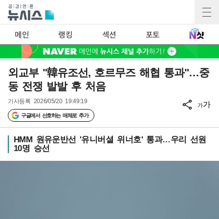
메인
랭킹
섹션
포토
외교부 "韓유조선, 호르무즈 해협 통과"…중
동 전쟁 발발 후 처음
기사등록
2026/05/20 19:49:19
가
가
구글에서 선호하는 매체로 추가
HMM 원유운반선 '유니버셜 위너호' 통과…우리 선원
10명 승선