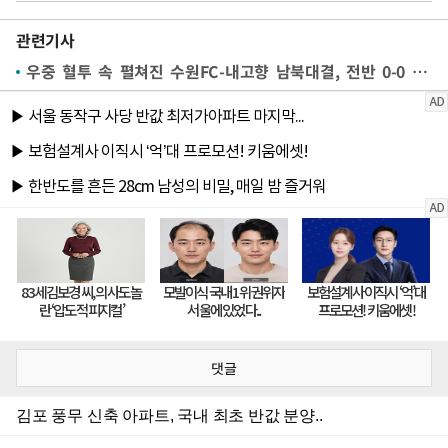
관련기사
우중 혈투 속 펼쳐진 수원FC-내고향 남북대결, 전반 0-0 마쳐
댓글