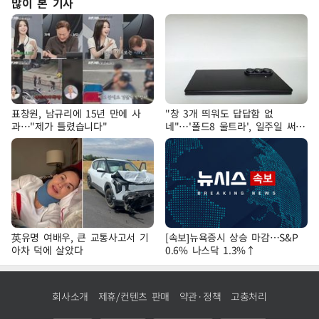
많이 본 기사
표창원, 남규리에 15년 만에 사
"창 3개 띄워도 답답함 없
과…"제가 틀렸습니다"
네"…'폴드8 울트라', 일주일 써보
니
英유명 여배우, 큰 교통사고서 기
[속보]뉴욕증시 상승 마감…S&P
아차 덕에 살았다
0.6% 나스닥 1.3%↑
회사소개
제휴/컨텐츠 판매
약관·정책
고충처리