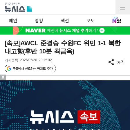
메인
랭킹
섹션
포토
[속보]AWCL 준결승 수원FC 위민 1-1 북한
내고향(후반 10분 최금옥)
기사등록
2026/05/20 20:15:02
가
가
구글에서 선호하는 매체로 추가
X