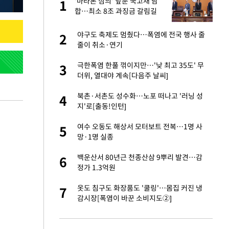
'마라톤 심의' 앞둔 국고채 담
1
1
주일
합…최소 8조 과징금 갈림길
 노무현·문재인 철
야구도 축제도 멈췄다…폭염에 전국 행사 줄
2
2
줄이 취소·연기
0개 구단, 훈련·휴
극한폭염 한풀 꺾이지만…'낮 최고 35도' 무
3
3
 안전 최우선"
더위, 열대야 계속[다음주 날씨]
까지…제조업 바꾸는
북촌·서촌도 성수화…노포 떠나고 '러닝 성
4
4
지'로[출동!인턴]
오나…20억대 아파트
여수 오동도 해상서 모터보트 전복…1명 사
5
5
 그 이후②]
망·1명 실종
초췌한 근황…충주시
백운산서 80년근 천종산삼 9뿌리 발견…감
6
6
정가 1.3억원
채 담합…최소 8조
옷도 침구도 화장품도 '쿨링'…몸집 커진 냉
7
7
감시장[폭염이 바꾼 소비지도②]