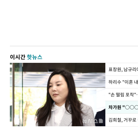
이시간
핫뉴스
하리수 "이혼 
"손 떨림 포착"