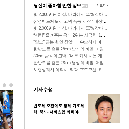
기자수첩
반도체 호황에도 경제 기초체
력 '뚝‘…서비스업 키워야