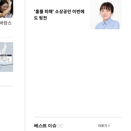
'홈플 피해' 소상공인 이번에
도 뒷전
 바캉스
용산어린이정원 앞 즐비한 근조화환, 왜?
이번주 국회에는 