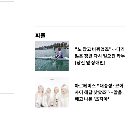
피플
"노 잡고 바뀌었죠"…다리
잃은 청년 다시 일으킨 카누
[당신 옆 장애인]
아르테미스 "대중성·코어
사이 해답 찾았죠"…알을
깨고 나온 '초자아'