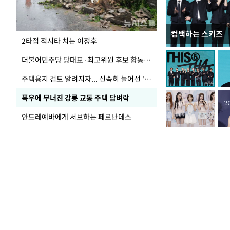
컴백하는 스키즈
청와대 일주일
2타점 적시타 치는 이정후
더불어민주당 당대표·최고위원 후보 합동연설회
주택용지 검토 알려지자... 신속히 늘어선 '근조화환'
폭우에 무너진 강릉 교동 주택 담벼락
안드레예바에게 서브하는 페르난데스