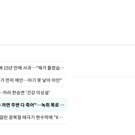
표창원, 남규리에 15년 만에 사과…"제가 틀렸습니다"
내가 먼저 제안…아기 못 낳아 미안"
…카라 한승연 '건강 이상설'
차가원 "○○○ 까면 주변 다 죽어"…녹취 폭로 파장
김희철, 거꾸로 걸린 광복절 태극기 현수막에 "X돌았네"