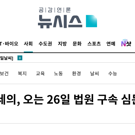
鄭
위해 뛸
승리
IT·바이오
사회
수도권
지방
문화
스포츠
연예
내일날씨]
 원해 아
보
/보건
복지
교육
노동
환경
날씨
수능
세의, 오는 26일 법원 구속 심
견
계속[다음
겠다"