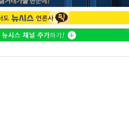
"창 3개 띄워도 답답함 없
1
네"…'폴드8 울트라', 일
겠다"
써보니
 죄송"
오세훈 "용산공원 아파트,
2
학 뒤집는 것"
'폭염 휴식기' 프로야구 1
3
식 병행…"야외 훈련 해도
휴머노이드부터 AI공장
4
M.AX 성과
'덜 똘똘한 한 채' 시대 
5
에 쏠리는 관심[세제 개편,
'리센느 논란' 김선태, 
6
장 "다시 돌아올 생각?"
'마라톤 심의' 앞둔 국고
7
과징금 갈림길