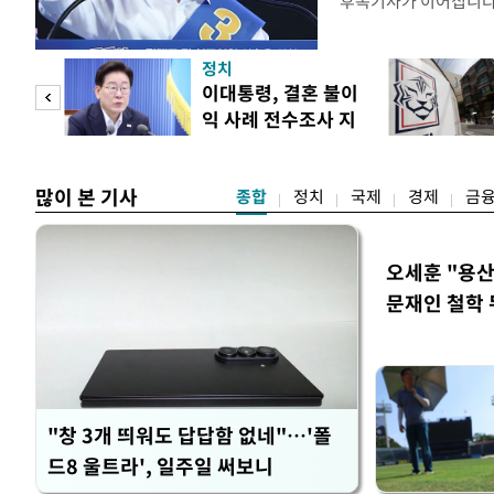
후속기사가 이어집니
정치
 사업
이대통령, 결혼 불이
익 사례 전수조사 지
시
많이 본 기사
종합
정치
국제
경제
금
오세훈 "용산
문재인 철학 
"창 3개 띄워도 답답함 없네"…'폴
드8 울트라', 일주일 써보니