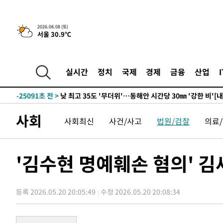
5시간 전 >
[속보]뉴욕증시 상승 마감…S&P 0.6% 나스닥 1.3%↑
2026.08.08 (토)
서울 30.9℃
-31848초 전 >
[속보]與 대표 경선 제주·인천 당원투표…金 47.75%·
42.08%·宋 10.17%
-31382초 전 >
이강인 "아틀레티코 이적 기뻐…등번호 7번 의미보단 팀 
것"
-31317초 전 >
[속보]與 당대표 경선, 제주·인천 권리당원 투표 김민석 
실시간
정치
국제
경제
금융
산업
-25091초 전 >
낮 최고 35도 '무더위'…동해안 시간당 30㎜ '강한 비'[
-24361초 전 >
[속보]이강인 "감독님이 원하는 마음 느꼈고, 많은 트로피
틀레티코 이적"
-24143초 전 >
수도권 40도 육박 '펄펄'…동해안 일부 지역엔 호의주의
사회
사회최신
사건/사고
법원/검찰
의료
-23112초 전 >
온열질환 사망자 3명 늘어…누적 환자 3000명 돌파
-17057초 전 >
강릉에 시간당 81.4㎜ 물폭탄…도로 잠기고 담벼락 붕괴
-13164초 전 >
백운산서 80년근 천종산삼 9뿌리 발견…감정가 1.3억원
'김수현 명예훼손 혐의' 김
-10874초 전 >
선재도서 해루질 나섰다 실종 60대, 닷새 만에 숨진 채 발
-8408초 전 >
남자 농구, 나고야 아시안게임서 '홈팀' 일본과 한일전
등록 2026.05.20 20:05:49
수정 2026.05.20 20:08:34
-7784초 전 >
여수 오동도 해상서 모터보트 전복…1명 사망·1명 실종
-4011초 전 >
극한폭염 한풀 꺾이지만…'낮 최고 35도' 무더위, 열대야 
주 날씨]
-1029초 전 >
축구협회 "압수수색·성접대 논란 사과…쇄신의 기회로 삼