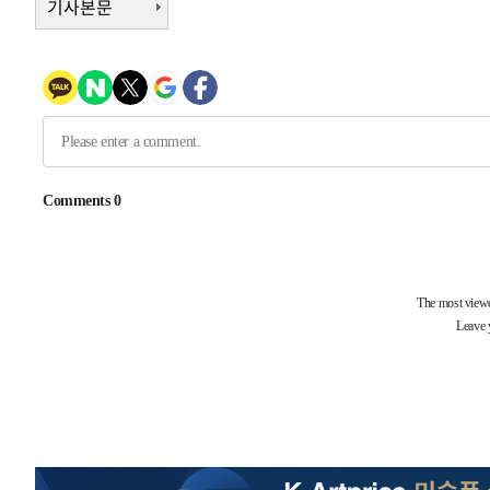
기사본문
7분 전 >
[속보]'압수수색·성접대 논란' 축구협회 "실망과 걱정 안겨드려
3시간 전 >
'최고 37도' 폭염 지속…강원동해안 최대 150㎜ 비
5시간 전 >
[속보]뉴욕증시 상승 마감…S&P 0.6% 나스닥 1.3%↑
-31848초 전 >
[속보]與 대표 경선 제주·인천 당원투표…金 47.75%·
42.08%·宋 10.17%
-31382초 전 >
이강인 "아틀레티코 이적 기뻐…등번호 7번 의미보단 팀 
것"
-31317초 전 >
[속보]與 당대표 경선, 제주·인천 권리당원 투표 김민석 
-25091초 전 >
낮 최고 35도 '무더위'…동해안 시간당 30㎜ '강한 비'[
-24361초 전 >
[속보]이강인 "감독님이 원하는 마음 느꼈고, 많은 트로피
틀레티코 이적"
-24143초 전 >
수도권 40도 육박 '펄펄'…동해안 일부 지역엔 호의주의
-23112초 전 >
온열질환 사망자 3명 늘어…누적 환자 3000명 돌파
-17057초 전 >
강릉에 시간당 81.4㎜ 물폭탄…도로 잠기고 담벼락 붕괴
-13164초 전 >
백운산서 80년근 천종산삼 9뿌리 발견…감정가 1.3억원
-10874초 전 >
선재도서 해루질 나섰다 실종 60대, 닷새 만에 숨진 채 발
-8408초 전 >
남자 농구, 나고야 아시안게임서 '홈팀' 일본과 한일전
-7784초 전 >
여수 오동도 해상서 모터보트 전복…1명 사망·1명 실종
-4011초 전 >
극한폭염 한풀 꺾이지만…'낮 최고 35도' 무더위, 열대야 