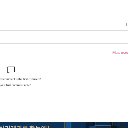
 죄송"
鄭
위해 뛸
승리
내일날씨]
 원해 아
보
견
계속[다음