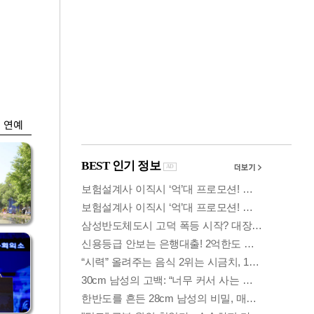
금융
시
다시 뛰는 코스닥…
'들
ETF 수익률 상위권
찍어
연예