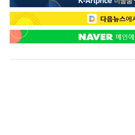
주 날씨]
-1029초 전 >
축구협회 "압수수색·성접대 논란 사과…쇄신의 기회로 삼
7분 전 >
[속보]'압수수색·성접대 논란' 축구협회 "실망과 걱정 안겨드려
3시간 전 >
'최고 37도' 폭염 지속…강원동해안 최대 150㎜ 비
5시간 전 >
[속보]뉴욕증시 상승 마감…S&P 0.6% 나스닥 1.3%↑