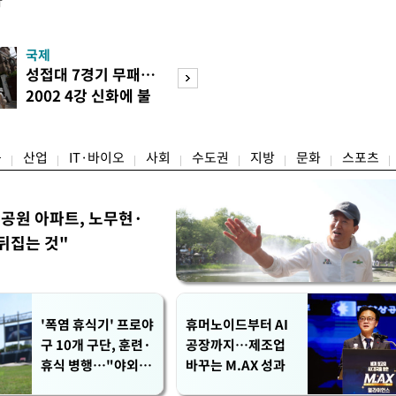
다
국제
경제
성접대 7경기 무패…
세계식량가격 다
2002 4강 신화에 불
상승…곡물·설탕 
똥
썩'
융
산업
IT·바이오
사회
수도권
지방
문화
스포츠
공원 아파트, 노무현·
뒤집는 것"
'폭염 휴식기' 프로야
휴머노이드부터 AI
구 10개 구단, 훈련·
공장까지…제조업
휴식 병행…"야외 훈
바꾸는 M.AX 성과
련 해도 안전 최우