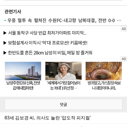
관련기사
우중 혈투 속 펼쳐진 수원FC-내고향 남북대결, 전반 0-0 마쳐
댓글