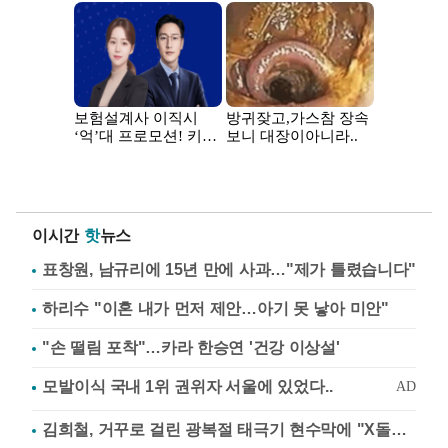
이시간
핫
뉴스
표창원, 남규리에 15년 만에 사과…"제가 틀렸습니다"
하리수 "이혼 내가 먼저 제안…아기 못 낳아 미안"
"손 떨림 포착"…카라 한승연 '건강 이상설'
김희철, 거꾸로 걸린 광복절 태극기 현수막에 "X돌았네"