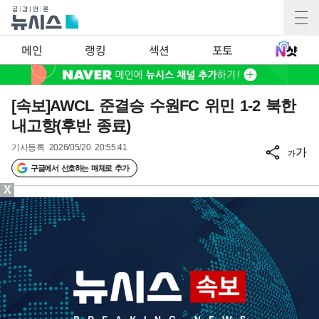
메인
랭킹
섹션
포토
[속보]AWCL 준결승 수원FC 위민 1-2 북한
내고향(후반 종료)
기사등록
2026/05/20 20:55:41
가
가
구글에서 선호하는 매체로 추가
X