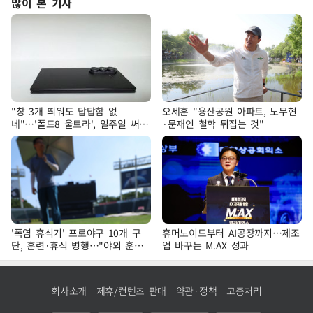
많이 본 기사
"창 3개 띄워도 답답함 없
오세훈 "용산공원 아파트, 노무현
네"…'폴드8 울트라', 일주일 써보
·문재인 철학 뒤집는 것"
니
'폭염 휴식기' 프로야구 10개 구
휴머노이드부터 AI공장까지…제조
단, 훈련·휴식 병행…"야외 훈련
업 바꾸는 M.AX 성과
해도 안전 최우선"
회사소개
제휴/컨텐츠 판매
약관·정책
고충처리