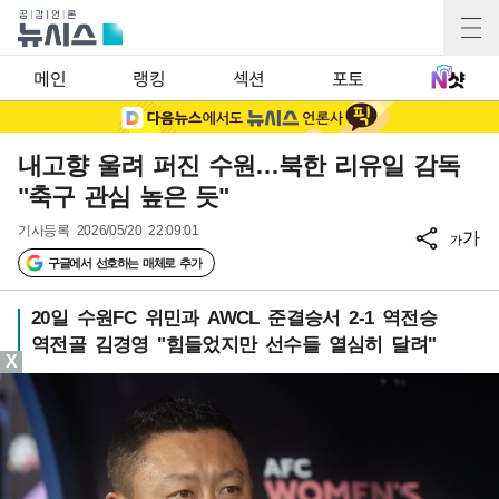
메인
랭킹
섹션
포토
내고향 울려 퍼진 수원…북한 리유일 감독
"축구 관심 높은 듯"
기사등록
2026/05/20 22:09:01
가
가
구글에서 선호하는 매체로 추가
20일 수원FC 위민과 AWCL 준결승서 2-1 역전승
역전골 김경영 "힘들었지만 선수들 열심히 달려"
X