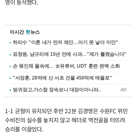
영이 동석했다.
이시간
핫
뉴스
하리수 "이혼 내가 먼저 제안…아기 못 낳아 미안"
표창원, 남규리에 15년 만에 사과…"제가 틀렸습니다"
손 묶인채 물속에… 女유튜버, UDT 훈련 완벽 소화
"서장훈, 28억에 산 서초 건물 450억에 매물로"
1-1 균형이 유지되던 후반 22분 김경영은 수원FC 위민
수비진의 실수를 놓치지 않고 헤더로 역전골을 터뜨려
승리를 이끌었다.