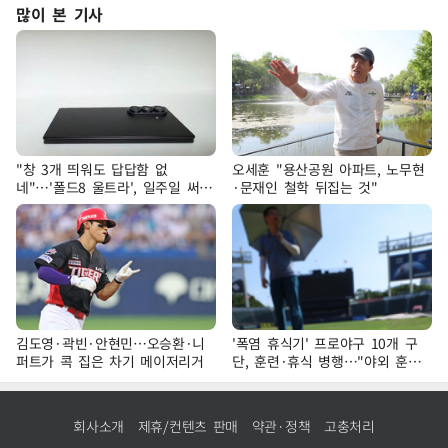
많이 본 기사
"창 3개 띄워도 답답함 없
오세훈 "용산공원 아파트, 노무현
네"…'폴드8 울트라', 일주일 써보
·문재인 철학 뒤집는 것"
니
김도영·곽빈·안현민…오승환·니
'폭염 휴식기' 프로야구 10개 구
퍼트가 콕 집은 차기 메이저리거
단, 훈련·휴식 병행…"야외 훈련
해도 안전 최우선"
회사소개
제휴/컨텐츠 판매
약관·정책
고충처리