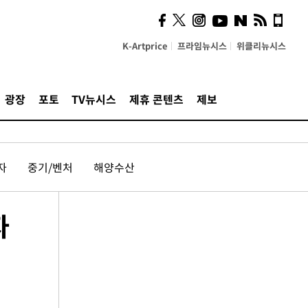
K-Artprice
프라임뉴시스
위클리뉴시스
광장
포토
TV뉴시스
제휴 콘텐츠
제보
자
중기/벤처
해양수산
자