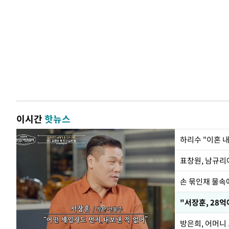
이시간
핫뉴스
하리수 "이혼 
손 묶인채 물속에
"서장훈, 28억
방은희, 어머니