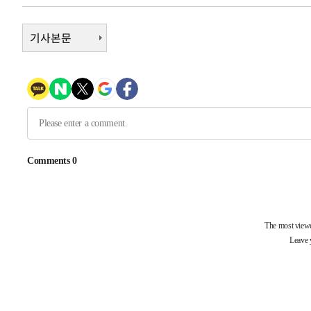
-22274초 전 >
여수 오동도 해상서 모터보트 전복…1명 사망·1명 실종
-18501초 전 >
기사본문
극한폭염 한풀 꺾이지만…'낮 최고 35도' 무더위, 열대야
주 날씨]
-15519초 전 >
축구협회 "압수수색·성접대 논란 사과…쇄신의 기회로 
-14036초 전 >
[속보]'압수수색·성접대 논란' 축구협회 "실망과 걱정 
송"
-2657초 전 >
'최고 37도' 폭염 지속…강원동해안 최대 150㎜ 비
1시간 전 >
[속보]뉴욕증시 상승 마감…S&P 0.6% 나스닥 1.3%↑