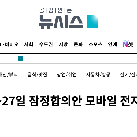
견
IT·바이오
사회
수도권
지방
문화
스포츠
연예
 계속[다음
패션/뷰티
음식/맛집
창업/취업
자동차/항공
전기/전
삼겠다"
안겨드려 죄
2~27일 잠정합의안 모바일 전
견