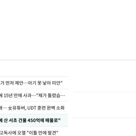
내가 먼저 제안…아기 못 낳아 미안"
표창원, 남규리에 15년 만에 사과…"제가 틀렸습니다"
… 女유튜버, UDT 훈련 완벽 소화
에 산 서초 건물 450억에 매물로"
 고독사에 오열 "이틀 만에 발견"