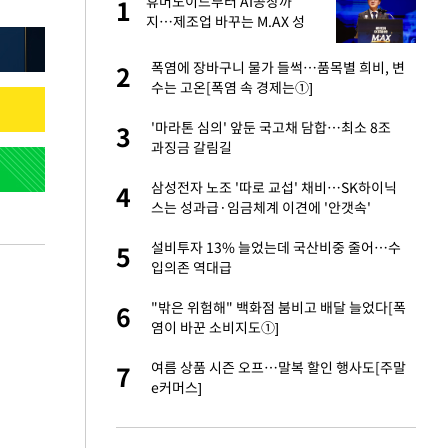
에
휴머노이드부터 AI공장까
1
1
지…제조업 바꾸는 M.AX 성
과
네"…'폴드8 울트
폭염에 장바구니 물가 들썩…품목별 희비, 변
2
2
수는 고온[폭염 속 경제는①]
S&P 0.6% 나스
'마라톤 심의' 앞둔 국고채 담합…최소 8조
3
3
과징금 갈림길
 노무현·문재인 철
삼성전자 노조 '따로 교섭' 채비…SK하이닉
4
4
스는 성과급·임금체계 이견에 '안갯속'
승환·니퍼트가 콕
설비투자 13% 늘었는데 국산비중 줄어…수
5
5
입의존 역대급
차…가상자산 거래소
"밖은 위험해" 백화점 붐비고 배달 늘었다[폭
6
6
염이 바꾼 소비지도①]
0개 구단, 훈련·휴
여름 상품 시즌 오프…말복 할인 행사도[주말
7
7
 안전 최우선"
e커머스]