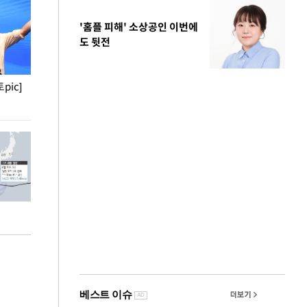
'홈플 피해' 소상공인 이번에
도 뒷전
pic]
청와대 일주일
사진으로 보는 