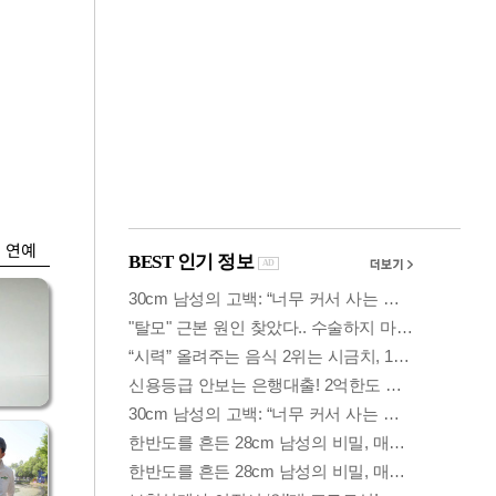
금융
똘한
코스닥 살아나자
아파
ETF 날았다…수익률
상위권 휩쓸어
연예