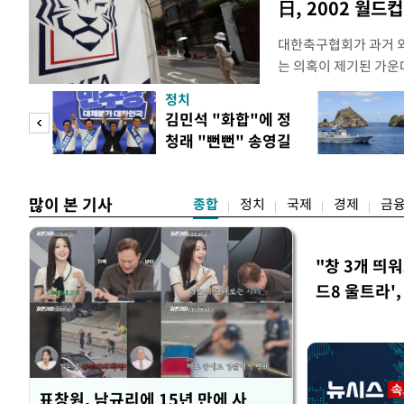
日, 2002 월드
대한축구협회가 과거 
는 의혹이 제기된 가운
도하면서 파장이 커지고 
정치
광부가 2016년 작성
 사업
김민석 "화합"에 정
2011년 3월부터 20
청래 "뻔뻔" 송영길
에 참여한 외국인 심판
은 연임 직격
고
많이 본 기사
종합
정치
국제
경제
금
"창 3개 띄
드8 울트라'
표창원, 남규리에 15년 만에 사