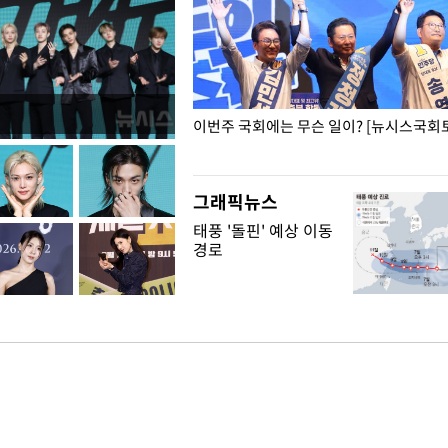
폭력 피해자에 위로·사과…"국가
이번주 국회에는 무슨 일이? [뉴시스국회토
"
그래픽뉴스
태풍 '돌핀' 예상 이동
경로