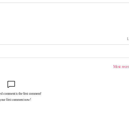
 계속[다음
삼겠다"
안겨드려 죄