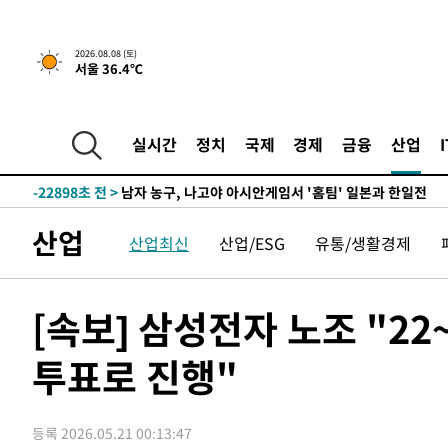
1시간 전 >
[속보]뉴욕증시 상승 마감…S&P 0.6% 나스닥 1.3%↑
2026.08.08 (토)
서울 36.4℃
-31547초 전 >
강릉에 시간당 81.4㎜ 물폭탄…도로 잠기고 담벼락 붕괴
-27654초 전 >
백운산서 80년근 천종산삼 9뿌리 발견…감정가 1.3억원
-25364초 전 >
선재도서 해루질 나섰다 실종 60대, 닷새 만에 숨진 채 발
실시간
정치
국제
경제
금융
산업
-22898초 전 >
남자 농구, 나고야 아시안게임서 '홈팀' 일본과 한일전
-22274초 전 >
여수 오동도 해상서 모터보트 전복…1명 사망·1명 실종
-18501초 전 >
극한폭염 한풀 꺾이지만…'낮 최고 35도' 무더위, 열대야
산업
산업최신
산업/ESG
유통/생활경제
주 날씨]
-15519초 전 >
축구협회 "압수수색·성접대 논란 사과…쇄신의 기회로 
-14036초 전 >
[속보]'압수수색·성접대 논란' 축구협회 "실망과 걱정 
송"
-2657초 전 >
'최고 37도' 폭염 지속…강원동해안 최대 150㎜ 비
[속보] 삼성전자 노조 "2
1시간 전 >
[속보]뉴욕증시 상승 마감…S&P 0.6% 나스닥 1.3%↑
투표로 진행"
-31547초 전 >
강릉에 시간당 81.4㎜ 물폭탄…도로 잠기고 담벼락 붕괴
-27654초 전 >
백운산서 80년근 천종산삼 9뿌리 발견…감정가 1.3억원
-25364초 전 >
선재도서 해루질 나섰다 실종 60대, 닷새 만에 숨진 채 발
등록 2026.05.21 00:13:47
-22898초 전 >
남자 농구, 나고야 아시안게임서 '홈팀' 일본과 한일전