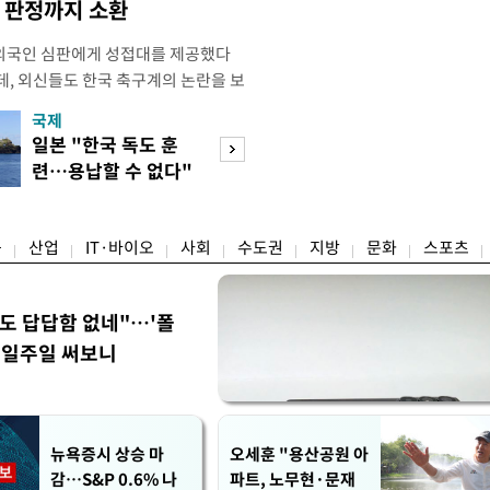
컵 판정까지 소환
외국인 심판에게 성접대를 제공했다
데, 외신들도 한국 축구계의 논란을 보
있다. 지난 6일 JTBC는 문화체육관
국제
경제
한 감사보고서를 바탕으로 축구협회가
일본 "한국 독도 훈
절세 찾아 '덜 똘
12년 3월까지 1년 동안 국가대표팀 경기
련…용납할 수 없다"
한 채'…30억↓ 
들에게 성접대를 한 정황이 드러났다
항의
트 눈길
융
산업
IT·바이오
사회
수도권
지방
문화
스포츠
워도 답답함 없네"…'폴
, 일주일 써보니
뉴욕증시 상승 마
오세훈 "용산공원 아
감…S&P 0.6% 나
파트, 노무현·문재