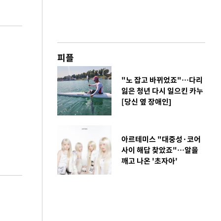
피플
"노 잡고 바뀌었죠"…다리
잃은 청년 다시 일으킨 카누
[당신 옆 장애인]
아르테미스 "대중성·코어
사이 해답 찾았죠"…알을
깨고 나온 '초자아'