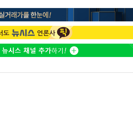
표창원, 남규리에 15년 만
1
사과…"제가 틀렸습니다"
"창 3개 띄워도 답답함 없
2
라', 일주일 써보니
[속보]뉴욕증시 상승 마감…
3
닥 1.3%↑
오세훈 "용산공원 아파트,
4
학 뒤집는 것"
김도영·곽빈·안현민…오
5
집은 차기 메이저리거
美, 이란 자금 옥죄기 박
6
·환전소 제재
'폭염 휴식기' 프로야구 1
7
식 병행…"야외 훈련 해도