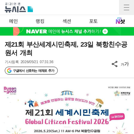
메인
랭킹
섹션
포토
제21회 부산세계시민축제, 23일 북항친수공
원서 개최
기사등록
2026/05/21 07:31:36
가
가
구글에서 선호하는 매체로 추가