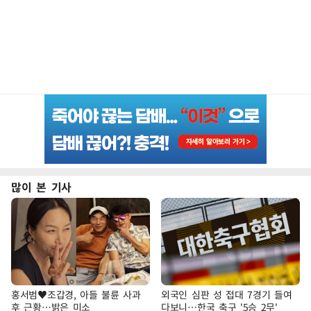
많이 본 기사
홍서범♥조갑경, 아들 불륜 사과
외국인 심판 성 접대 7경기 들여
후 근황…밝은 미소
다보니…한국 축구 '5승 2무'