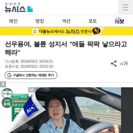
메인
랭킹
섹션
포토
선우용여, 불륜 성지서 "애들 팍팍 낳으라고
해라"
기사등록
2026/05/21 08:56:01
가
가
최종수정
2026/05/21 09:02:38
구글에서 선호하는 매체로 추가
X