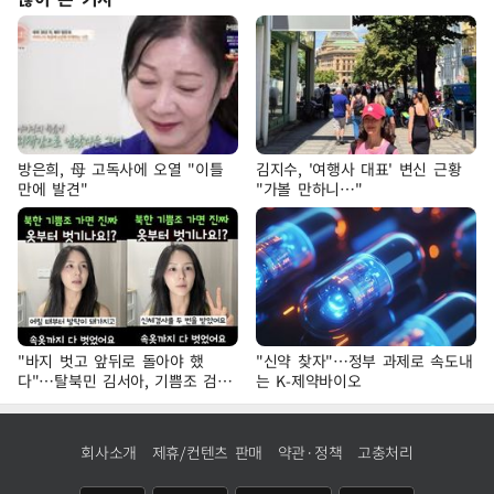
방은희, 母 고독사에 오열 "이틀
김지수, '여행사 대표' 변신 근황
만에 발견"
"가볼 만하니…"
"바지 벗고 앞뒤로 돌아야 했
"신약 찾자"…정부 과제로 속도내
다"…탈북민 김서아, 기쁨조 검사
는 K-제약바이오
수치심 회상
회사소개
제휴/컨텐츠 판매
약관·정책
고충처리