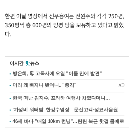
한편 이날 영상에서 선우용여는 전원주와 각각 250평,
350평씩 총 600평의 양평 땅을 보유하고 있다고 밝혔
다.
이시간
핫
뉴스
방은희, 母 고독사에 오열 "이틀 만에 발견"
한국 떠난 김지수, 프라하 여행사 차렸다더니…
'가성비 워터밤' 한강수영장…문신고객·성묘사음원 민원
46세 바다 "매일 10km 런닝"…탄탄 복근 핫걸 몸매로