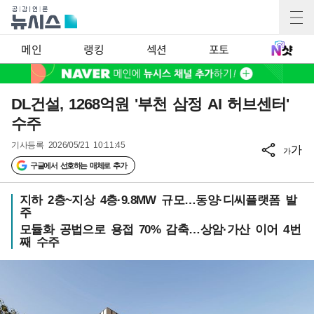
메인
랭킹
섹션
포토
DL건설, 1268억원 '부천 삼정 AI 허브센터'
수주
기사등록
2026/05/21 10:11:45
가
가
구글에서 선호하는 매체로 추가
지하 2층~지상 4층·9.8MW 규모…동양·디씨플랫폼 발
주
모듈화 공법으로 용접 70% 감축…상암·가산 이어 4번
째 수주