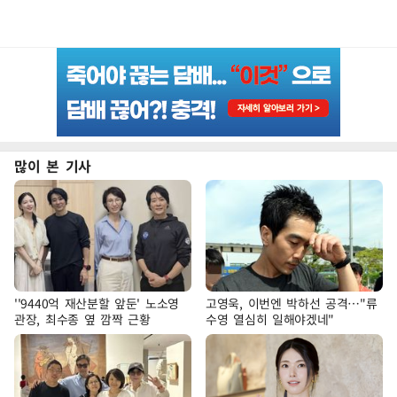
많이 본 기사
''9440억 재산분할 앞둔' 노소영
고영욱, 이번엔 박하선 공격…"류
관장, 최수종 옆 깜짝 근황
수영 열심히 일해야겠네"