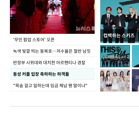
컴백하는 스키즈
지석천 뒤덮은 
'무민 팝업 스토어' 오픈
녹색 빛깔 띄는 동복호…저수율은 절반 남짓
반정부 시위대와 대치한 아르헨티나 경찰
동성 커플 입장 축하하는 하객들
"목숨 걸고 일하는데 임금 체납 웬 말이냐"