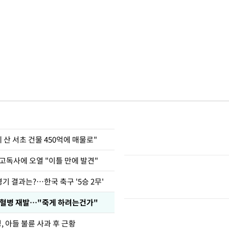
에 산 서초 건물 450억에 매물로"
고독사에 오열 "이틀 만에 발견"
경기 결과는?…한국 축구 '5승 2무'
백혈병 재발…"죽게 하려는건가"
 아들 불륜 사과 후 근황