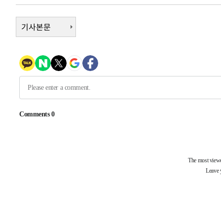
-7719초 전 >
[속보] 노원서 40.1도 관측…서울, 2018년 이후 첫 40도
-4809초 전 >
기사본문
[속보]종합특검, '계엄 수용공간 확보' 신용해 前교정본부
-3682초 전 >
외신들도 주목한 韓축구 파문…"국민적 공분에 수사 재개"
-3653초 전 >
11시간 압수수색에 성접대 파문까지…'쑥대밭' 된 축구협
-2675초 전 >
[속보]규제합리화위원회 부위원장에 김태유 서울대 공대 
태 후임
16분 전 >
[속보]국힘 윤리위, '돌려차기 발언' 진종오·서범수 징계 절차
-29886초 전 >
미 사업체 일자리, 7월에 2.3만개 순감하고 그 전 2개월 1
하향수정 (2보)
-29334초 전 >
[속보] 미 사업체, 일자리 7월에 2.3만 개 줄어…실업률은
↓
-25197초 전 >
[속보]이 대통령 "부동산 공급 기존 사고방식 매달리지 
실천"
-24282초 전 >
이란, "오만과 '중앙 단일 루트' 합의…북쪽 인바운드·남
운드는 임시"
-15850초 전 >
"낮 기온 소폭 하락"…수도권 폭염중대경보, 폭염경보로
-15814초 전 >
[속보]이 대통령, '호우피해' 안동·의성 관할 4개 면 특
선포
-15777초 전 >
[단독]중수청 지원 검사들, 정원 초과 시 낮은 계급 임용
갈 수도
-13748초 전 >
낮 최고 37도 찜통더위…곳곳 소나기·강원 많은 비[내일
-12054초 전 >
SK하이닉스, 용인·청주 팹에 54조 투자…"AI 메모리 수
응"
-8910초 전 >
여자배구 이재영·이다영 자매, 아제르바이잔 투란VC 입단