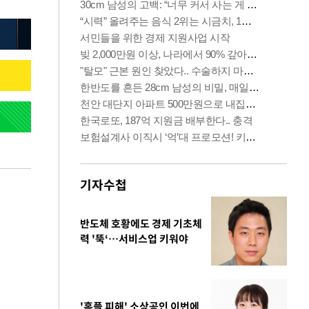
기자수첩
반도체 호황에도 경제 기초체
력 '뚝‘…서비스업 키워야
'홈플 피해' 소상공인 이번에