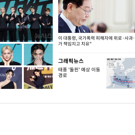
개구리밥
이 대통령, 국가폭력 피해자에 위로·사과
가 책임지고 치유"
그래픽뉴스
태풍 '돌핀' 예상 이동
경로