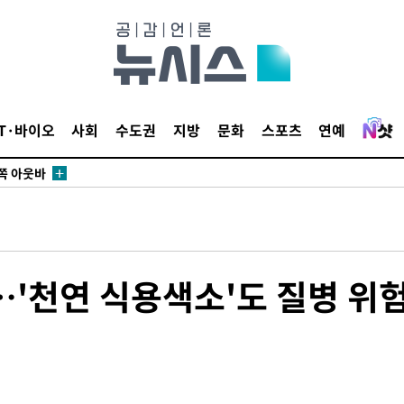
 개시
0.3만개
 4.1%로
말고 과감히
IT·바이오
사회
수도권
지방
문화
스포츠
연예
쪽 아웃바
 하향
별재난지역
…희망지 못
날씨]
요 선제 대
…'천연 식용색소'도 질병 위
무'
마쳐