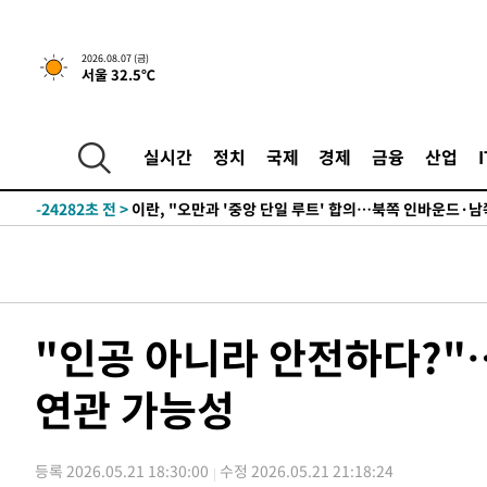
16분 전 >
[속보]국힘 윤리위, '돌려차기 발언' 진종오·서범수 징계 절차
2026.08.07 (금)
서울 32.5℃
-29886초 전 >
미 사업체 일자리, 7월에 2.3만개 순감하고 그 전 2개월 1
하향수정 (2보)
-29334초 전 >
[속보] 미 사업체, 일자리 7월에 2.3만 개 줄어…실업률은
↓
-25197초 전 >
[속보]이 대통령 "부동산 공급 기존 사고방식 매달리지 
실시간
정치
국제
경제
금융
산업
실천"
-24282초 전 >
이란, "오만과 '중앙 단일 루트' 합의…북쪽 인바운드·남
운드는 임시"
-15850초 전 >
"낮 기온 소폭 하락"…수도권 폭염중대경보, 폭염경보로
-15814초 전 >
[속보]이 대통령, '호우피해' 안동·의성 관할 4개 면 특
선포
-15777초 전 >
[단독]중수청 지원 검사들, 정원 초과 시 낮은 계급 임용
갈 수도
-13748초 전 >
낮 최고 37도 찜통더위…곳곳 소나기·강원 많은 비[내일
-12054초 전 >
SK하이닉스, 용인·청주 팹에 54조 투자…"AI 메모리 수
"인공 아니라 안전하다?"
응"
-8910초 전 >
여자배구 이재영·이다영 자매, 아제르바이잔 투란VC 입단
연관 가능성
-8163초 전 >
외국인 심판 성 접대 7경기 들여다보니…한국 축구 '5승 2
-7897초 전 >
[속보]코스닥, 2.86포인트(0.36%) 내린 798.81마감
-7850초 전 >
[속보]코스피, 6200선 약보합…0.60% 내린 6258.77에 
등록 2026.05.21 18:30:00
수정 2026.05.21 21:18:24
-7830초 전 >
[속보]원·달러 환율, 7.7원 내린 1416.1원 마감