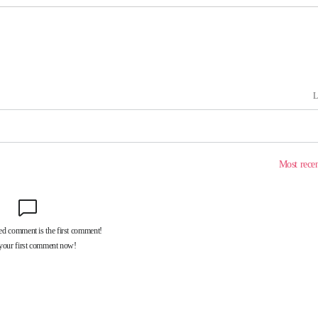
장 기소
회
교수…이병
 개시
0.3만개
 4.1%로
말고 과감히
쪽 아웃바
 하향
별재난지역
…희망지 못
날씨]
요 선제 대