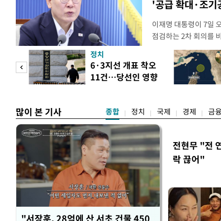
'공급 확대·조기
이재명 대통령이 7일 
점검하는 2차 회의를 
관계부처 장관들과 위
정치
금융 지원 방향 및 방안
 두
6·3지선 개표 착오
지원 방안을 보고 받았
11건…당선인 영향
면 브리핑에서 밝혔다 
 정도
없어
많이 본 기사
종합
정치
국제
경제
금
전현무 "전 
락 끊어"
"서장훈, 28억에 산 서초 건물 450