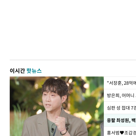
이시간
핫뉴스
"서장훈, 28억
방은희, 어머니 
심판 성 접대 7
응팔 최성원, 
홍서범♥조갑경,