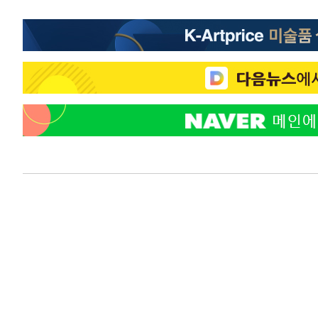
-8163초 전 >
외국인 심판 성 접대 7경기 들여다보니…한국 축구 '5승 2
-7897초 전 >
[속보]코스닥, 2.86포인트(0.36%) 내린 798.81마감
-7850초 전 >
[속보]코스피, 6200선 약보합…0.60% 내린 6258.77에 
-7830초 전 >
[속보]원·달러 환율, 7.7원 내린 1416.1원 마감
-7719초 전 >
[속보] 노원서 40.1도 관측…서울, 2018년 이후 첫 40도
-4809초 전 >
[속보]종합특검, '계엄 수용공간 확보' 신용해 前교정본부
-3682초 전 >
외신들도 주목한 韓축구 파문…"국민적 공분에 수사 재개"
-3653초 전 >
11시간 압수수색에 성접대 파문까지…'쑥대밭' 된 축구협
-2675초 전 >
[속보]규제합리화위원회 부위원장에 김태유 서울대 공대 
태 후임
16분 전 >
[속보]국힘 윤리위, '돌려차기 발언' 진종오·서범수 징계 절차