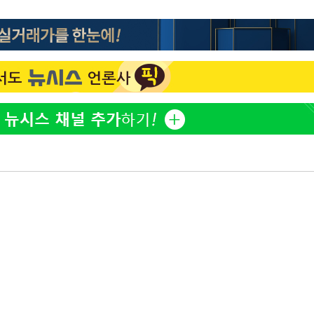
무'
마쳐
장 기소
회
교수…이병
 개시