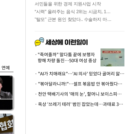
금융
…
두나무, 경찰청 '압수
 중
가상자산' 관리한다
"죽여줄까" 말다툼 끝에 보행자
향해 차량 돌진…50대 여성 중상
연예
· "AI가 치매래요"…'AI 의사' 믿었다 골머리 앓는 美 의료계 '경고'
· "볶아달라니까!"…셀프 볶음밥 안 볶아줬다고 사장 폭행한 손님
· 천안 택배기사의 '매의 눈', 할머니 보이스피싱 피해 막아
· 옥상 '쓰레기 테러' 범인 잡았는데…과태료 3만원 처분에 숙박업주 허탈