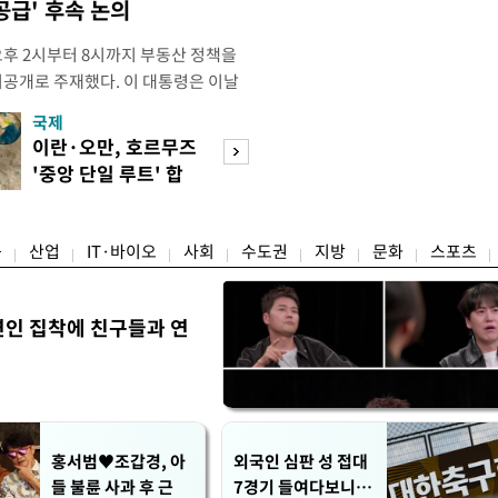
공급' 후속 논의
오후 2시부터 8시까지 부동산 정책을
비공개로 주재했다. 이 대통령은 이날
원장으로부터 주택 공급 촉진을 위한
국제
경제
과 함께 부동산의 조기 공급 유도 및
이란·오만, 호르무즈
수도권 고용 급랭
다고 강유정 청와대 수석대변인이 서
'중앙 단일 루트' 합
전국 취업자 10명
회의에는 한 총리와 구윤철 부총리
의
1명뿐
융
산업
IT·바이오
사회
수도권
지방
문화
스포츠
연인 집착에 친구들과 연
홍서범♥조갑경, 아
외국인 심판 성 접대
들 불륜 사과 후 근
7경기 들여다보니…