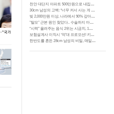
…"국가
홈플러스, 67개 점포 가오픈… 13일 정식 개장
오세훈 서울시장,
환경 점검