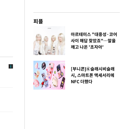
피플
아르테미스 "대중성·코어
사이 해답 찾았죠"…알을
깨고 나온 '초자아'
[부니콘]⑥슬래시비슬래
시, 스마트폰 액세서리에
NFC 더했다