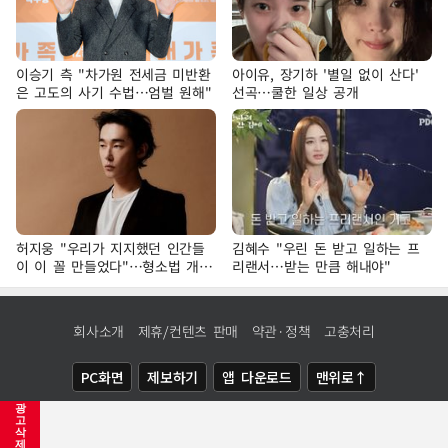
이승기 측 "차가원 전세금 미반환
아이유, 장기하 '별일 없이 산다'
은 고도의 사기 수법…엄벌 원해"
선곡…쿨한 일상 공개
허지웅 "우리가 지지했던 인간들
김혜수 "우린 돈 받고 일하는 프
이 이 꼴 만들었다"…형소법 개정
리랜서…받는 만큼 해내야"
에 격한 반응
회사소개
제휴/컨텐츠 판매
약관·정책
고충처리
PC화면
제보하기
앱 다운로드
맨위로↑
광
COPYRIGHTⓒ
NEWSIS
ALL RIGHTS RESERVED.
고
삭
제