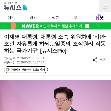
메인
랭킹
섹션
포토
이재명 대통령, 대통령 소속 위원회에 '비판·
조언 자유롭게 하되…일종의 조직원리 작동
하는 국가기구' [뉴시스Pic]
기사등록
2026/05/21 13:03:04
가
가
최종수정
2026/05/21 13:24:24
구글에서 선호하는 매체로 추가