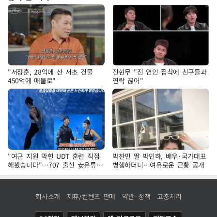
"서장훈, 28억에 산 서초 건물
전현무 "전 연인 집착에 친구들과
450억에 매물로"
연락 끊어"
"여군 지원 막힌 UDT 훈련 직접
박찬민 딸 박민하, 배우·국가대표
해봤습니다"…707 출신 女유튜버
병행하더니…여유로운 근황 공개
'완벽 소화'
회사소개
제휴/컨텐츠 판매
약관·정책
고충처리