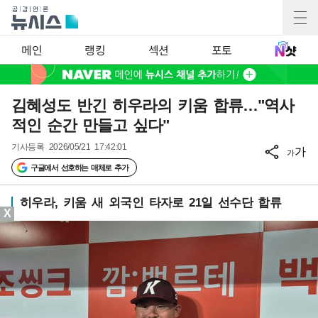
메인
랭킹
섹션
포토
김혜성도 반긴 히우라의 키움 합류…"역사
적인 순간 만들고 싶다"
기사등록
2026/05/21 17:42:01
가
가
구글에서 선호하는 매체로 추가
히우라, 키움 새 외국인 타자로 21일 선수단 합류
X