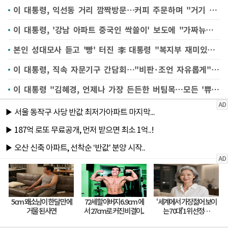
이 대통령, 익선동 거리 깜짝방문…커피 주문하며 "거기 커피는 아니죠?"
이 대통령, '강남 아파트 중국인 싹쓸이' 보도에 "가짜뉴스 엄중 책임 물어야"
본인 성대모사 듣고 '빵' 터진 李 대통령 "복지부 재미있네요"
이 대통령, 직속 자문기구 간담회…"비판·조언 자유롭게"(종합)
이 대통령 "김혜경, 언제나 가장 든든한 버팀목…모든 '쀼'들을 응원"