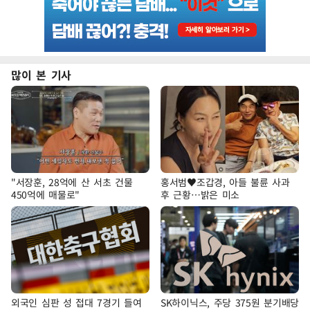
많이 본 기사
"서장훈, 28억에 산 서초 건물
홍서범♥조갑경, 아들 불륜 사과
450억에 매물로"
후 근황…밝은 미소
외국인 심판 성 접대 7경기 들여
SK하이닉스, 주당 375원 분기배당