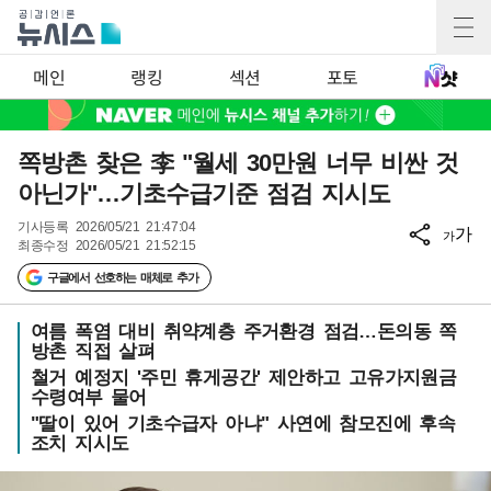
메인
랭킹
섹션
포토
쪽방촌 찾은 李 "월세 30만원 너무 비싼 것
아닌가"…기초수급기준 점검 지시도
기사등록
2026/05/21 21:47:04
가
가
최종수정
2026/05/21 21:52:15
구글에서 선호하는 매체로 추가
여름 폭염 대비 취약계층 주거환경 점검…돈의동 쪽
방촌 직접 살펴
철거 예정지 '주민 휴게공간' 제안하고 고유가지원금
수령여부 물어
"딸이 있어 기초수급자 아냐" 사연에 참모진에 후속
조치 지시도