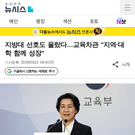
메인
랭킹
섹션
포토
지방대 선호도 올랐다…교육차관 "지역·대
학 함께 성장"
기사등록
2026/05/22 08:40:35
가
가
구글에서 선호하는 매체로 추가