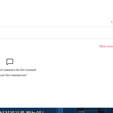
 계속[다음
삼겠다"
안겨드려 죄