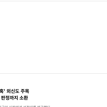
혹' 외신도 주목
컵 판정까지 소환