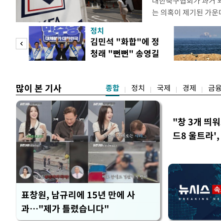
대한축구협회가 과거 
는 의혹이 제기된 가운
도하면서 파장이 커지고 
정치
광부가 2016년 작성
 사업
김민석 "화합"에 정
2011년 3월부터 20
청래 "뻔뻔" 송영길
에 참여한 외국인 심판
은 연임 직격
고
많이 본 기사
종합
정치
국제
경제
금
"창 3개 띄
드8 울트라'
표창원, 남규리에 15년 만에 사
과…"제가 틀렸습니다"