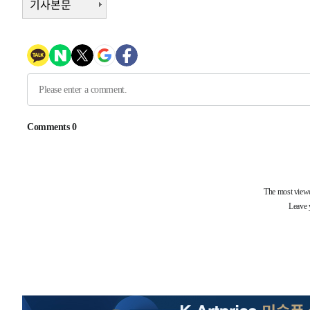
기사본문
-20696초 전 >
여수 오동도 해상서 모터보트 전복…1명 사망·1명 실종
-16923초 전 >
극한폭염 한풀 꺾이지만…'낮 최고 35도' 무더위, 열대야
주 날씨]
-13941초 전 >
축구협회 "압수수색·성접대 논란 사과…쇄신의 기회로 
-12458초 전 >
[속보]'압수수색·성접대 논란' 축구협회 "실망과 걱정 
송"
-1079초 전 >
'최고 37도' 폭염 지속…강원동해안 최대 150㎜ 비
1시간 전 >
[속보]뉴욕증시 상승 마감…S&P 0.6% 나스닥 1.3%↑