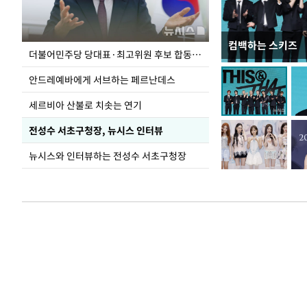
컴백하는 스키즈
이 대통령, 국가
더불어민주당 당대표·최고위원 후보 합동연설회
가 책임지고 치유
안드레예바에게 서브하는 페르난데스
세르비아 산불로 치솟는 연기
전성수 서초구청장, 뉴시스 인터뷰
뉴시스와 인터뷰하는 전성수 서초구청장