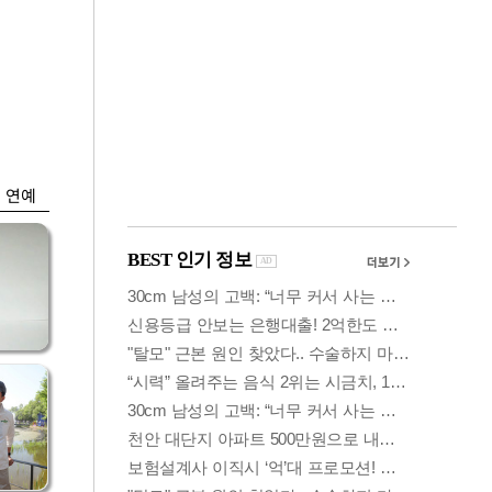
금융
격
코스닥 살아나자
설
ETF 날았다…수익률
상위권 휩쓸어
연예