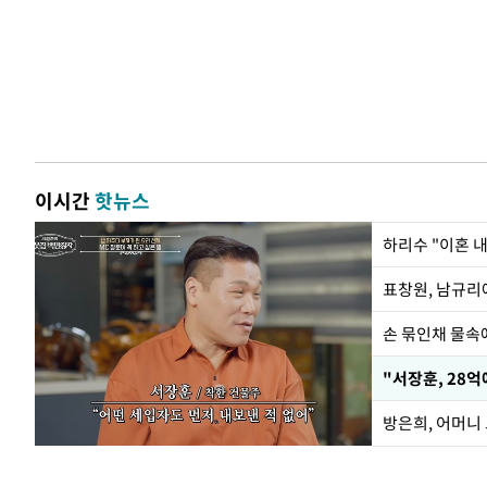
이시간
핫뉴스
하리수 "이혼 
손 묶인채 물속에
"서장훈, 28억
방은희, 어머니