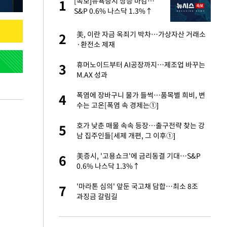
에
[속보]뉴욕증시 상승 마감…
1
1
S&P 0.6% 나스닥 1.3%↑
네"…'폴드8 울트
美, 이란 자금 옥죄기 박차…가상자산 거래소
2
2
·환전소 제재
S&P 0.6% 나스
휴머노이드부터 AI공장까지…제조업 바꾸는
3
3
M.AX 성과
 노무현·문재인 철
폭염에 장바구니 물가 들썩…품목별 희비, 변
4
4
수는 고온[폭염 속 경제는①]
승환·니퍼트가 콕
호가 낮춘 매물 속속 등장…출구전략 찾는 강
5
5
남 집주인들[세제 개편, 그 이후①]
차…가상자산 거래소
美증시, '고용쇼크'에 금리동결 기대…S&P
6
6
0.6% 나스닥 1.3%↑
0개 구단, 훈련·휴
'마라톤 심의' 앞둔 국고채 담합…최소 8조
7
7
 안전 최우선"
과징금 갈림길