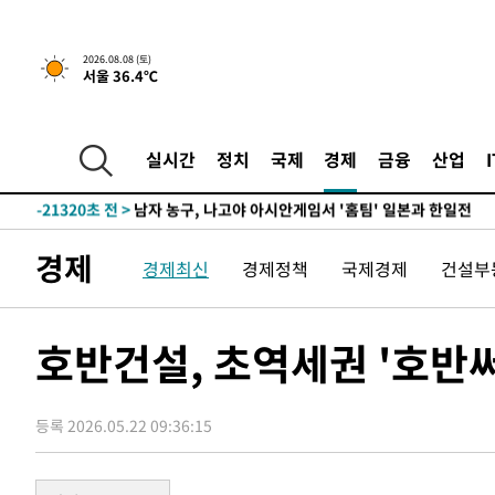
1시간 전 >
[속보]뉴욕증시 상승 마감…S&P 0.6% 나스닥 1.3%↑
2026.08.08 (토)
서울 36.4℃
-29969초 전 >
강릉에 시간당 81.4㎜ 물폭탄…도로 잠기고 담벼락 붕괴
-26076초 전 >
백운산서 80년근 천종산삼 9뿌리 발견…감정가 1.3억원
-23786초 전 >
선재도서 해루질 나섰다 실종 60대, 닷새 만에 숨진 채 발
실시간
정치
국제
경제
금융
산업
-21320초 전 >
남자 농구, 나고야 아시안게임서 '홈팀' 일본과 한일전
-20696초 전 >
여수 오동도 해상서 모터보트 전복…1명 사망·1명 실종
-16923초 전 >
극한폭염 한풀 꺾이지만…'낮 최고 35도' 무더위, 열대야
경제
경제최신
경제정책
국제경제
건설부
주 날씨]
-13941초 전 >
축구협회 "압수수색·성접대 논란 사과…쇄신의 기회로 
-12458초 전 >
[속보]'압수수색·성접대 논란' 축구협회 "실망과 걱정 
송"
-1079초 전 >
'최고 37도' 폭염 지속…강원동해안 최대 150㎜ 비
호반건설, 초역세권 '호반
1시간 전 >
[속보]뉴욕증시 상승 마감…S&P 0.6% 나스닥 1.3%↑
-29969초 전 >
강릉에 시간당 81.4㎜ 물폭탄…도로 잠기고 담벼락 붕괴
등록 2026.05.22 09:36:15
-26076초 전 >
백운산서 80년근 천종산삼 9뿌리 발견…감정가 1.3억원
-23786초 전 >
선재도서 해루질 나섰다 실종 60대, 닷새 만에 숨진 채 발
-21320초 전 >
남자 농구, 나고야 아시안게임서 '홈팀' 일본과 한일전