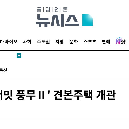
견
IT·바이오
사회
수도권
지방
문화
스포츠
연예
 계속[다음
동산
삼겠다"
안겨드려 죄
써밋 풍무Ⅱ' 견본주택 개관
견