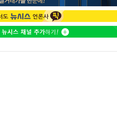
표창원, 남규리에 15년 만
1
사과…"제가 틀렸습니다"
"창 3개 띄워도 답답함 없
2
라', 일주일 써보니
[속보]뉴욕증시 상승 마감…
3
닥 1.3%↑
오세훈 "용산공원 아파트,
4
학 뒤집는 것"
김도영·곽빈·안현민…오
5
집은 차기 메이저리거
美, 이란 자금 옥죄기 박
6
·환전소 제재
'폭염 휴식기' 프로야구 1
7
식 병행…"야외 훈련 해도