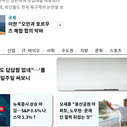
외국인 심판에게 성접대를 제공했다
데, 외신들도 한국 축구계의 논란을 보
있다. 지난 6일 JTBC는 문화체육관
국제
경제
한 감사보고서를 바탕으로 축구협회가
이란 "오만과 호르무
7월 세계 식량가
12년 3월까지 1년 동안 국가대표팀 경기
즈 해협 합의 막바
0.6%↑…곡물·
들에게 성접대를 한 정황이 드러났다
지"
탕 강세 전환
융
산업
IT·바이오
사회
수도권
지방
문화
스포츠
워도 답답함 없네"…'폴
, 일주일 써보니
뉴욕증시 상승 마
오세훈 "용산공원 아
감…S&P 0.6% 나
파트, 노무현·문재
스닥 1.3%↑
인 철학 뒤집는 것"