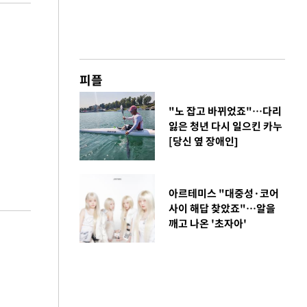
피플
"노 잡고 바뀌었죠"…다리
잃은 청년 다시 일으킨 카누
[당신 옆 장애인]
아르테미스 "대중성·코어
사이 해답 찾았죠"…알을
깨고 나온 '초자아'