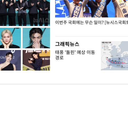
폭력 피해자에 위로·사과…"국가
이번주 국회에는 무슨 일이? [뉴시스국회토
"
그래픽뉴스
태풍 '돌핀' 예상 이동
경로