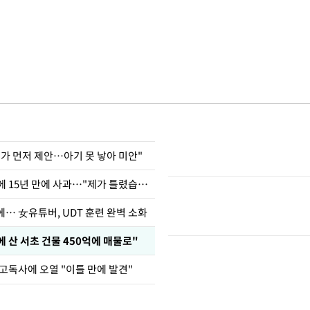
내가 먼저 제안…아기 못 낳아 미안"
표창원, 남규리에 15년 만에 사과…"제가 틀렸습니다"
… 女유튜버, UDT 훈련 완벽 소화
에 산 서초 건물 450억에 매물로"
 고독사에 오열 "이틀 만에 발견"