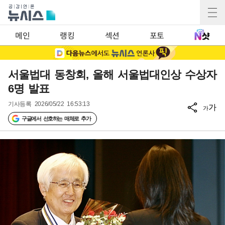
메인
랭킹
섹션
포토
서울법대 동창회, 올해 서울법대인상 수상자
6명 발표
기사등록
2026/05/22 16:53:13
가
가
구글에서 선호하는 매체로 추가