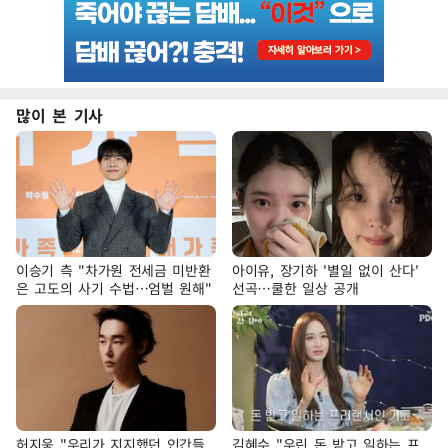
많이 본 기사
이승기 측 "차가원 전세금 미반환
아이유, 장기하 '별일 없이 산다'
은 고도의 사기 수법…엄벌 원해"
선곡…쿨한 일상 공개
허지웅 "우리가 지지했던 인간들
김혜수 "우린 돈 받고 일하는 프