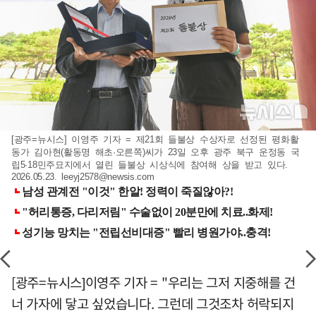
[광주=뉴시스] 이영주 기자 = 제21회 들불상 수상자로 선정된 평화활
동가 김아현(활동명 해초·오른쪽)씨가 23일 오후 광주 북구 운정동 국
립5·18민주묘지에서 열린 들불상 시상식에 참여해 상을 받고 있다.
2026.05.23.
leeyj2578@newsis.com
[광주=뉴시스]이영주 기자 = "우리는 그저 지중해를 건
너 가자에 닿고 싶었습니다. 그런데 그것조차 허락되지