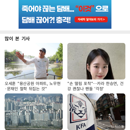
많이 본 기사
오세훈 "용산공원 아파트, 노무현
"손 떨림 포착"…카라 한승연, 건
·문재인 철학 뒤집는 것"
강 괜찮나 팬들 '걱정'