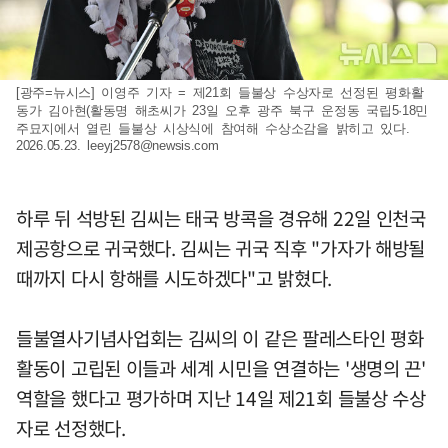
[광주=뉴시스] 이영주 기자 = 제21회 들불상 수상자로 선정된 평화활
동가 김아현(활동명 해초씨가 23일 오후 광주 북구 운정동 국립5·18민
주묘지에서 열린 들불상 시상식에 참여해 수상소감을 밝히고 있다.
2026.05.23.
leeyj2578@newsis.com
하루 뒤 석방된 김씨는 태국 방콕을 경유해 22일 인천국
제공항으로 귀국했다. 김씨는 귀국 직후 "가자가 해방될
때까지 다시 항해를 시도하겠다"고 밝혔다.
들불열사기념사업회는 김씨의 이 같은 팔레스타인 평화
활동이 고립된 이들과 세계 시민을 연결하는 '생명의 끈'
역할을 했다고 평가하며 지난 14일 제21회 들불상 수상
자로 선정했다.