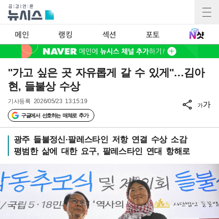
메인
랭킹
섹션
포토
"가고 싶은 곳 자유롭게 갈 수 있게"…김아
현, 들불상 수상
기사등록
2026/05/23 13:15:19
가
가
구글에서 선호하는 매체로 추가
광주 들불정신·팔레스타인 저항 연결 수상 소감
평범한 삶에 대한 요구, 팔레스타인 연대 항해로