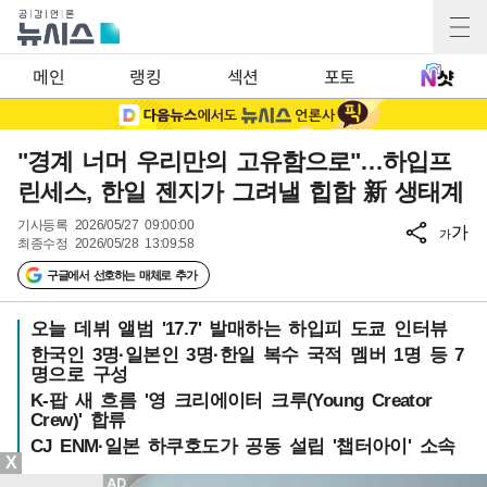
메인
랭킹
섹션
포토
"경계 너머 우리만의 고유함으로"…하입프
린세스, 한일 젠지가 그려낼 힙합 新 생태계
기사등록
2026/05/27 09:00:00
가
가
최종수정
2026/05/28 13:09:58
구글에서 선호하는 매체로 추가
오늘 데뷔 앨범 '17.7' 발매하는 하입피 도쿄 인터뷰
한국인 3명·일본인 3명·한일 복수 국적 멤버 1명 등 7
명으로 구성
K-팝 새 흐름 '영 크리에이터 크루(Young Creator
Crew)' 합류
CJ ENM·일본 하쿠호도가 공동 설립 '챕터아이' 소속
X