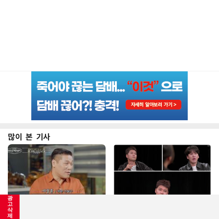
많이 본 기사
광
고
삭
"서장훈, 28억에 산 서초 건물
전현무 "전 연인 집착에 친구들과
제