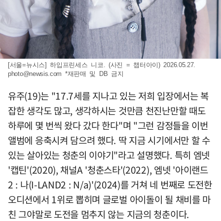
[서울=뉴시스] 하입프린세스 니코. (사진 = 챕터아이) 2026.05.27.
photo@newsis.com
*재판매 및 DB 금지
유주(19)는 "17.7세를 지나고 있는 저희 입장에서는 복
잡한 생각도 많고, 생각하시는 것만큼 천진난만할 때도
하루에 몇 번씩 왔다 갔다 한다"며 "그런 감정들을 이번
앨범에 응축시켜 담으려 했다. 딱 지금 시기에서만 할 수
있는 살아있는 청춘의 이야기"라고 설명했다. 특히 엠넷
'캡틴'(2020), 채널A '청춘스타'(2022), 엠넷 '아이랜드
2 : 나(I-LAND2 : N/a)'(2024)를 거쳐 네 번째로 도전한
오디션에서 1위로 뽑히며 글로벌 아이돌이 될 채비를 마
친 그야말로 도전을 멈추지 않는 지금의 청춘이다.