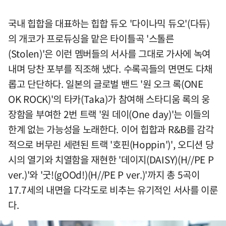
국내 힙합을 대표하는 힙합 듀오 '다이나믹 듀오'(다듀)
의 개코가 프로듀싱을 맡은 타이틀곡 '스톨른
(Stolen)'은 이런 멤버들의 서사를 그대로 가사에 녹여
내며 당찬 포부를 직조해 냈다. 수록곡들의 면면도 다채
롭고 단단하다. 일본의 글로벌 밴드 '원 오크 록(ONE
OK ROCK)'의 타카(Taka)가 참여해 스타디움 록의 웅
장함을 부여한 2번 트랙 '원 데이(One day)'는 이들의
한계 없는 가능성을 노래한다. 이어 힙합과 R&B를 감각
적으로 버무린 세련된 트랙 '호핀(Hoppin')', 오디션 당
시의 열기와 치열함을 재현한 '데이지(DAISY)(H//PE P
ver.)'와 '굿!(gOOd!)(H//PE P ver.)'까지 총 5곡이
17.7세의 내면을 다각도로 비추는 유기적인 서사를 이룬
다.