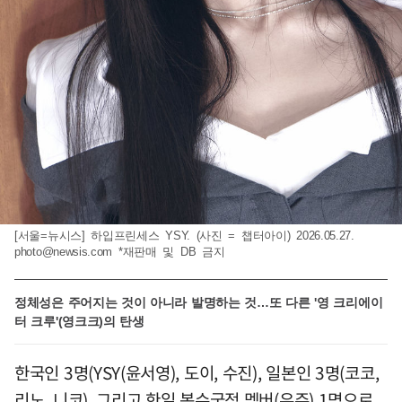
[서울=뉴시스] 하입프린세스 YSY. (사진 = 챕터아이) 2026.05.27.
photo@newsis.com
*재판매 및 DB 금지
정체성은 주어지는 것이 아니라 발명하는 것…또 다른 '영 크리에이
터 크루'(영크크)의 탄생
한국인 3명(YSY(윤서영), 도이, 수진), 일본인 3명(코코,
리노, 니코), 그리고 한일 복수국적 멤버(유주) 1명으로