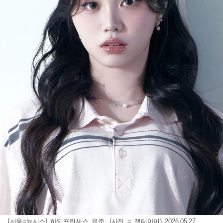
[서울=뉴시스] 하입프린세스 유주. (사진 = 챕터아이) 2026.05.27.