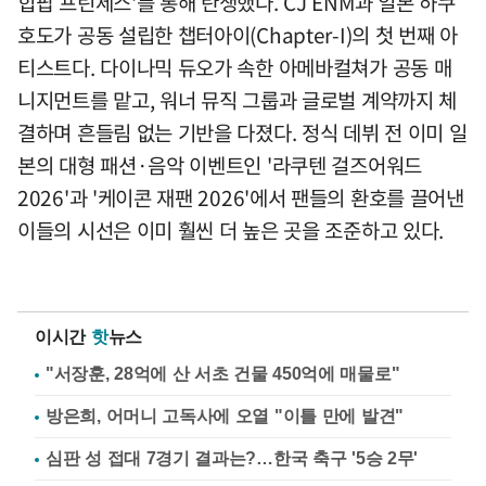
힙팝 프린세스'를 통해 탄생했다. CJ ENM과 일본 하쿠
호도가 공동 설립한 챕터아이(Chapter-I)의 첫 번째 아
티스트다. 다이나믹 듀오가 속한 아메바컬쳐가 공동 매
니지먼트를 맡고, 워너 뮤직 그룹과 글로벌 계약까지 체
결하며 흔들림 없는 기반을 다졌다. 정식 데뷔 전 이미 일
본의 대형 패션·음악 이벤트인 '라쿠텐 걸즈어워드
2026'과 '케이콘 재팬 2026'에서 팬들의 환호를 끌어낸
이들의 시선은 이미 훨씬 더 높은 곳을 조준하고 있다.
이시간
핫
뉴스
"서장훈, 28억에 산 서초 건물 450억에 매물로"
방은희, 어머니 고독사에 오열 "이틀 만에 발견"
심판 성 접대 7경기 결과는?…한국 축구 '5승 2무'