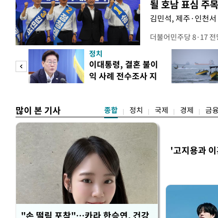
될 호남 표심 주
김민석, 제주·인천서 
더불어민주당 8·17 
보가 8일 제주·인천 지
정치
다. 앞서 정청래 후보
희망
이대통령, 결혼 불이
·울산·경남 경선에서 1
각"
익 사례 전수조사 지
제주·인천 경선에서 이기
시
만 두 후보 간 누적 득표
많이 본 기사
종합
정치
국제
경제
금
'고지용과 이
"손 떨림 포착"…카라 한승연, 건강