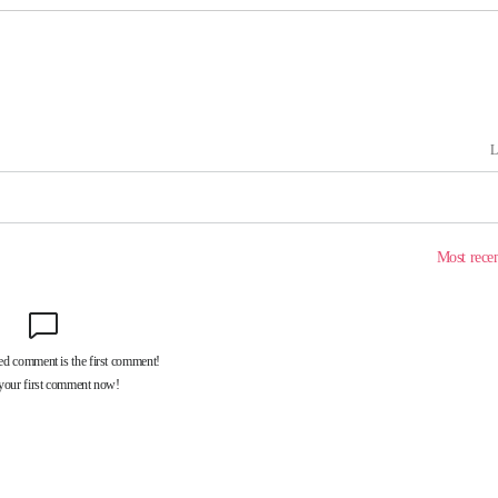
속[다음주
다"
려 죄송"
·서미화·
1위… 정
鄭
위해 뛸
승리
내일날씨]
 원해 아
보