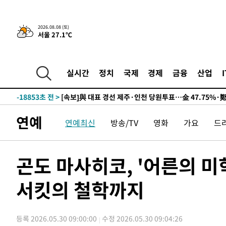
2026.08.08 (토)
8시간 전 >
[속보]뉴욕증시 상승 마감…S&P 0.6% 나스닥 1.3%↑
서울 27.1℃
-28571초 전 >
이란 "호르무즈 재개방 합의 근접…美 배상 선행돼야"
-19618초 전 >
[속보]與최고위원 제주·인천 순회경선…박선원·최민희
한민수·김용 순
-19571초 전 >
[속보]김민석, 與 전대 당원투표 누적 득표율 45.42%로 
실시간
정치
국제
경제
금융
산업
청래 44.56%
-18853초 전 >
[속보]與 대표 경선 제주·인천 당원투표…金 47.75%·
42.08%·宋 10.17%
-18387초 전 >
이강인 "아틀레티코 이적 기뻐…등번호 7번 의미보단 팀 
것"
-18322초 전 >
[속보]與 당대표 경선, 제주·인천 권리당원 투표 김민석 
연예
연예최신
방송/TV
영화
가요
드
-12096초 전 >
낮 최고 35도 '무더위'…동해안 시간당 30㎜ '강한 비'[
-11366초 전 >
[속보]이강인 "감독님이 원하는 마음 느꼈고, 많은 트로피
틀레티코 이적"
-11148초 전 >
수도권 40도 육박 '펄펄'…동해안 일부 지역엔 호의주의
곤도 마사히코, '어른의 
-10117초 전 >
온열질환 사망자 3명 늘어…누적 환자 3000명 돌파
서킷의 철학까지
-4062초 전 >
강릉에 시간당 81.4㎜ 물폭탄…도로 잠기고 담벼락 붕괴
-169초 전 >
백운산서 80년근 천종산삼 9뿌리 발견…감정가 1.3억원
35분 전 >
선재도서 해루질 나섰다 실종 60대, 닷새 만에 숨진 채 발견
등록 2026.05.30 09:00:00
수정 2026.05.30 09:04:26