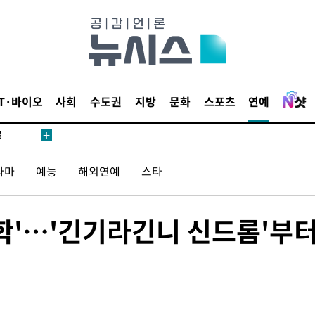
·서미화·
1위… 정
IT·바이오
사회
수도권
지방
문화
스포츠
연예
鄭
위해 뛸
승리
라마
예능
해외연예
스타
내일날씨]
 원해 아
보
미학'…'긴기라긴니 신드롬'부