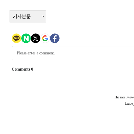
1시간 전 >
남자 농구, 나고야 아시안게임서 '홈팀' 일본과 한일전
1시간 전 >
여수 오동도 해상서 모터보트 전복…1명 사망·1명 실종
기사본문
2시간 전 >
극한폭염 한풀 꺾이지만…'낮 최고 35도' 무더위, 열대야 계
날씨]
3시간 전 >
축구협회 "압수수색·성접대 논란 사과…쇄신의 기회로 삼겠
3시간 전 >
[속보]'압수수색·성접대 논란' 축구협회 "실망과 걱정 안겨드
6시간 전 >
'최고 37도' 폭염 지속…강원동해안 최대 150㎜ 비
8시간 전 >
[속보]뉴욕증시 상승 마감…S&P 0.6% 나스닥 1.3%↑
-28571초 전 >
이란 "호르무즈 재개방 합의 근접…美 배상 선행돼야"
-19618초 전 >
[속보]與최고위원 제주·인천 순회경선…박선원·최민희
한민수·김용 순
-19571초 전 >
[속보]김민석, 與 전대 당원투표 누적 득표율 45.42%로 
청래 44.56%
-18853초 전 >
[속보]與 대표 경선 제주·인천 당원투표…金 47.75%·
42.08%·宋 10.17%
-18387초 전 >
이강인 "아틀레티코 이적 기뻐…등번호 7번 의미보단 팀 
것"
-18322초 전 >
[속보]與 당대표 경선, 제주·인천 권리당원 투표 김민석 
-12096초 전 >
낮 최고 35도 '무더위'…동해안 시간당 30㎜ '강한 비'[
-11366초 전 >
[속보]이강인 "감독님이 원하는 마음 느꼈고, 많은 트로피
틀레티코 이적"
-11148초 전 >
수도권 40도 육박 '펄펄'…동해안 일부 지역엔 호의주의