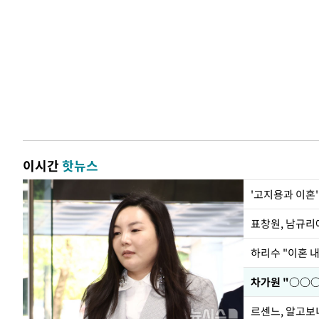
이시간
핫뉴스
'고지용과 이혼'
하리수 "이혼 
르센느, 알고보