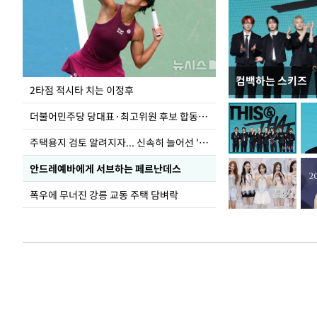
컴백하는 스키즈
이번주 국회에는 무
2타점 적시타 치는 이정후
더불어민주당 당대표·최고위원 후보 합동연설회
주택용지 검토 알려지자... 신속히 늘어선 '근조화환'
안드레예바에게 서브하는 페르난데스
폭우에 무너진 강릉 교동 주택 담벼락