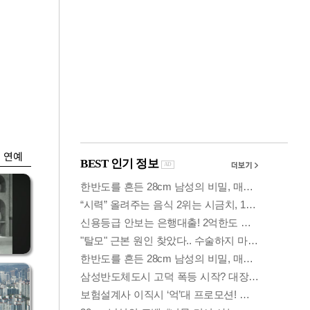
금융
시
다시 뛰는 코스닥…
'들
ETF 수익률 상위권
찍어
연예