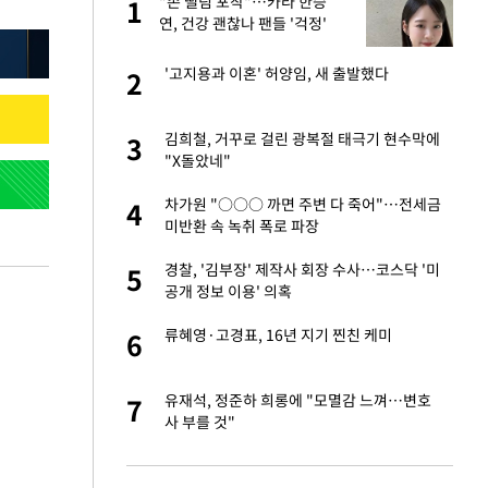
"손 떨림 포착"…카라 한승
1
1
연, 건강 괜찮나 팬들 '걱정'
새 출발했다
'고지용과 이혼' 허양임, 새 출발했다
2
2
절 태극기 현수막에
김희철, 거꾸로 걸린 광복절 태극기 현수막에
3
3
"X돌았네"
오나…20억대 아파트
차가원 "○○○ 까면 주변 다 죽어"…전세금
4
4
 그 이후②]
미반환 속 녹취 폭로 파장
 다 죽어"…전세금
경찰, '김부장' 제작사 회장 수사…코스닥 '미
5
5
공개 정보 이용' 의혹
대 의혹'…2002
류혜영·고경표, 16년 지기 찐친 케미
6
6
"…네이버가 국방
유재석, 정준하 희롱에 "모멸감 느껴…변호
7
7
사 부를 것"