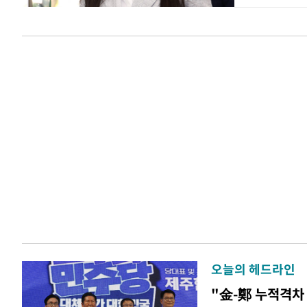
오늘의 헤드라인
"金-鄭 누적격차 