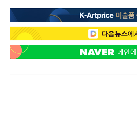
-10117초 전 >
온열질환 사망자 3명 늘어…누적 환자 3000명 돌파
-4062초 전 >
강릉에 시간당 81.4㎜ 물폭탄…도로 잠기고 담벼락 붕괴
-169초 전 >
백운산서 80년근 천종산삼 9뿌리 발견…감정가 1.3억원
35분 전 >
선재도서 해루질 나섰다 실종 60대, 닷새 만에 숨진 채 발견
1시간 전 >
남자 농구, 나고야 아시안게임서 '홈팀' 일본과 한일전
1시간 전 >
여수 오동도 해상서 모터보트 전복…1명 사망·1명 실종
2시간 전 >
극한폭염 한풀 꺾이지만…'낮 최고 35도' 무더위, 열대야 계
날씨]
3시간 전 >
축구협회 "압수수색·성접대 논란 사과…쇄신의 기회로 삼겠
3시간 전 >
[속보]'압수수색·성접대 논란' 축구협회 "실망과 걱정 안겨드
6시간 전 >
'최고 37도' 폭염 지속…강원동해안 최대 150㎜ 비
8시간 전 >
[속보]뉴욕증시 상승 마감…S&P 0.6% 나스닥 1.3%↑