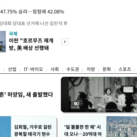
목
47.75% 승리…정청래 42.08%
전당대회 당대표 선거에 나선 김민석 후
역 순회경선에서 '누적 1위'를 탈환했
국제
경제
 우세 지역으로 점쳐졌던 충청권과 부산
이란 "호르무즈 재개
세계식량가격 다
승 1패를 주고 받은 김 후보는 이날
방, 美 배상 선행돼
상승…곡물·설탕 
며 '2승 1패'로 앞서가게 됐다. 다
야"
썩'
율 차이가 '0.86%p'에 불과
융
산업
IT·바이오
사회
수도권
지방
문화
스포츠
혼' 허양임, 새 출발했다
김희철, 거꾸로 걸린
'덜 똘똘한 한 채' 시
광복절 태극기 현수
대 오나…20억대 아