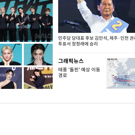
슨 일이? [뉴시스국회토pic]
민주당 당대표 후보 김민석, 제주·인천 
투표서 정청래에 승리
그래픽뉴스
태풍 '돌핀' 예상 이동
경로