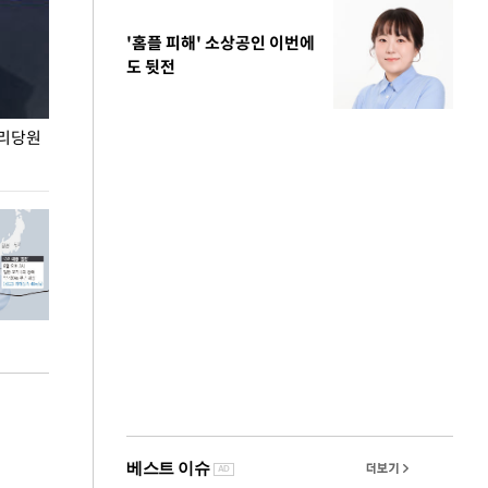
'홈플 피해' 소상공인 이번에
도 뒷전
권리당원
무더위 잊는 도심형 여름 축제 '2026 서울 바캉스
용산어린이정원 앞
페스티벌'