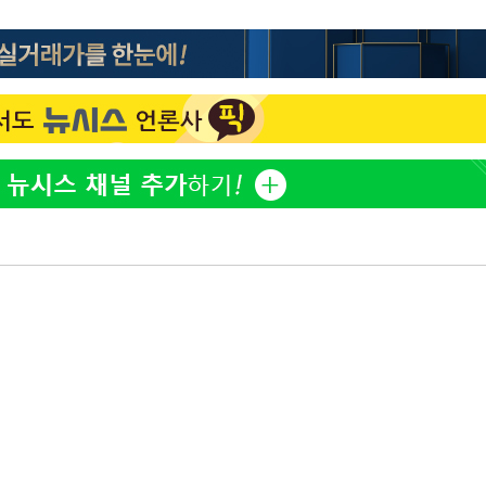
"손 떨림 포착"…카라 한승
1
연, 건강 괜찮나 팬들 '걱정'
'고지용과 이혼' 허양임, 
2
김희철, 거꾸로 걸린 광복
3
"X돌았네"
속[다음주
'덜 똘똘한 한 채' 시대 
4
다"
에 쏠리는 관심[세제 개편,
려 죄송"
차가원 "○○○ 까면 주변
5
미반환 속 녹취 폭로 파장
외신 주목한 '축구협회 성접
6
한일월드컵까지 소환
"한국판 팔란티어 꿈꾼다
7
AI 사업에 진심인 이유