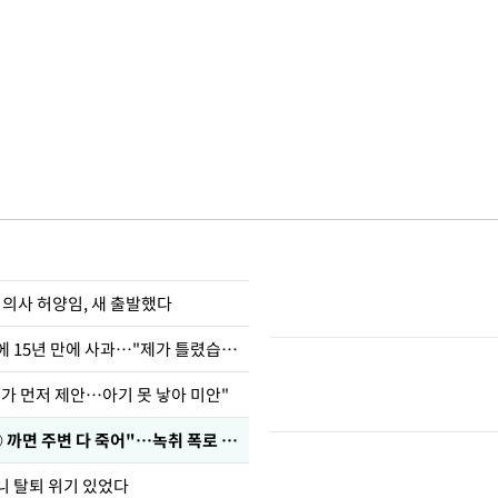
 의사 허양임, 새 출발했다
표창원, 남규리에 15년 만에 사과…"제가 틀렸습니다"
내가 먼저 제안…아기 못 낳아 미안"
차가원 "○○○ 까면 주변 다 죽어"…녹취 폭로 파장
니 탈퇴 위기 있었다