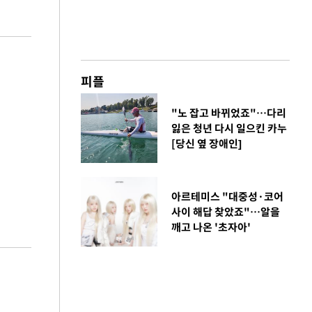
피플
"노 잡고 바뀌었죠"…다리
잃은 청년 다시 일으킨 카누
[당신 옆 장애인]
아르테미스 "대중성·코어
사이 해답 찾았죠"…알을
깨고 나온 '초자아'