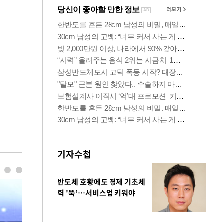
기자수첩
반도체 호황에도 경제 기초체
력 '뚝‘…서비스업 키워야