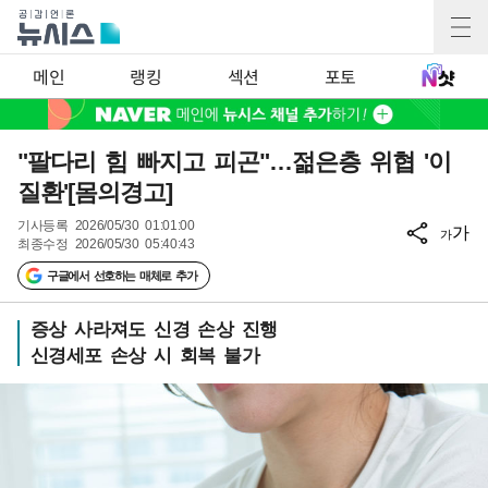
메인
랭킹
섹션
포토
"팔다리 힘 빠지고 피곤"…젊은층 위협 '이
질환'[몸의경고]
기사등록
2026/05/30 01:01:00
가
가
최종수정
2026/05/30 05:40:43
구글에서 선호하는 매체로 추가
증상 사라져도 신경 손상 진행
신경세포 손상 시 회복 불가