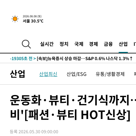
2026.08.08 (토)
서울 30.5℃
-19305초 전 >
[속보]뉴욕증시 상승 마감…S&P 0.6% 나스닥 1.3%↑
실시간
정치
국제
경제
금융
산업
-26179초 전 >
'최고 37도' 폭염 지속…강원동해안 최대 150㎜ 비
-19305초 전 >
[속보]뉴욕증시 상승 마감…S&P 0.6% 나스닥 1.3%↑
-26179초 전 >
'최고 37도' 폭염 지속…강원동해안 최대 150㎜ 비
산업
산업최신
산업/ESG
유통/생활경제
-19305초 전 >
[속보]뉴욕증시 상승 마감…S&P 0.6% 나스닥 1.3%↑
운동화·뷰티·건기식까지…
비'[패션·뷰티 HOT신상]
등록 2026.05.30 09:00:00