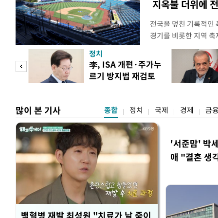
지옥불 더위에 전
전국을 덮친 기록적인 
경기를 비롯한 지역 축
되고 있다. 골프장과 
정치
문을 닫거나 운영 시간
 두
李, ISA 개편·주가누
전문가들은 최근 폭염이
르기 방지법 재검토
감당하기 어려운 수준에
 정도
지시
명적
많이 본 기사
종합
정치
국제
경제
금
'서준맘' 박
애 "결혼 생
백혈병 재발 최성원 "치료가 날 죽이