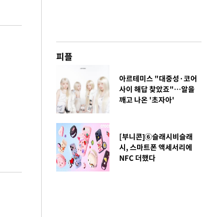
피플
아르테미스 "대중성·코어
사이 해답 찾았죠"…알을
깨고 나온 '초자아'
[부니콘]⑥슬래시비슬래
시, 스마트폰 액세서리에
NFC 더했다