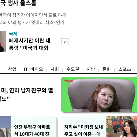
국 행사 올스톱
폭염이 장기간 이어지면서 프로 야구
제와 야외 행사가 잇따라 취소·연기
테니스장, 풋살장 등 야외 체육시설도
국제
경제
을 단축하는 등 폭염 대응에 나섰다.
페제시키안 이란 대
호가 낮춘 매물 
 단순히 불쾌한 더위를 넘어 신체가
통령 "미국과 대화
다…종부세 출구 
 이르렀다며 야외 활동 시 생명에 치
지속"
는 강남
융
산업
IT·바이오
사회
수도권
지방
문화
스포츠
세미, 연하 남자친구와 열
각도"
인천 부평구 아파트
하리수 "미키정 보내
서 10대가 40대 친
주고 싶어 이혼…애