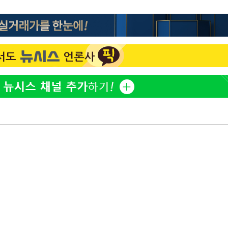
백혈병 재발 최성원 "치료
1
날 죽이는 것 같았다" 눈물
'서준맘' 박세미, 연하 남
2
생각도"
[단독]인천 부평구 아파트서
3
모 살해
하리수 "미키정 보내주고 
4
낳아 미안했다"
이 대통령, 6시간 부동산 
5
의…"기존 사고 방식에 매
히 실천"(종합)
英유명 여배우, 큰 교통사
6
살았다
표창원, 남규리에 15년 
7
렸습니다"