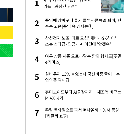
가
AI가 사무직 다 없앤다?…뱅
1
1
가드 "과장된 우려"
자친구와 열애 "결혼
폭염에 장바구니 물가 들썩…품목별 희비, 변
2
2
수는 고온[폭염 속 경제는①]
 10대가 40대 친
삼성전자 노조 '따로 교섭' 채비…SK하이닉
3
3
스는 성과급·임금체계 이견에 '안갯속'
싶어 이혼…애 못
여름 상품 시즌 오프…말복 할인 행사도[주말
4
4
e커머스]
회의서 공급 논
설비투자 13% 늘었는데 국산비중 줄어…수
5
5
달리지 말고 과감
입의존 역대급
고서 기아차 덕에
휴머노이드부터 AI공장까지…제조업 바꾸는
6
6
M.AX 성과
만에 사과…"제가 틀
주말 백화점으로 피서 떠나볼까…행사 풍성
7
7
[위클리 쇼핑]