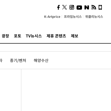
K-Artprice
프라임뉴시스
위클리뉴시스
광장
포토
TV뉴시스
제휴 콘텐츠
제보
자
중기/벤처
해양수산