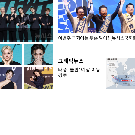
폭력 피해자에 위로·사과…"국가
이번주 국회에는 무슨 일이? [뉴시스국회토
"
그래픽뉴스
태풍 '돌핀' 예상 이동
경로