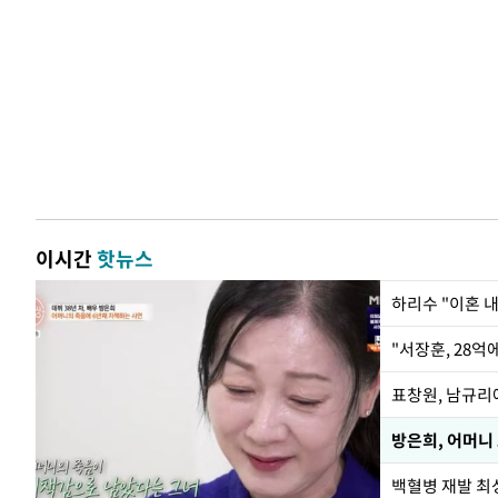
이시간
핫뉴스
하리수 "이혼 
"서장훈, 28억
방은희, 어머니
백혈병 재발 최성