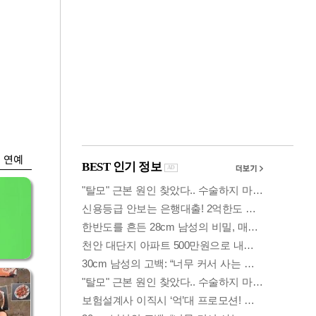
금융
나왔
단일종목 레버리지
찾
규제후 거래대금 7%
로 급감
연예