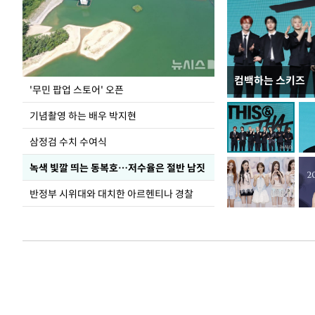
컴백하는 스키즈
이 대통령, 국가
'무민 팝업 스토어' 오픈
가 책임지고 치유
기념촬영 하는 배우 박지현
삼정검 수치 수여식
녹색 빛깔 띄는 동복호…저수율은 절반 남짓
반정부 시위대와 대치한 아르헨티나 경찰