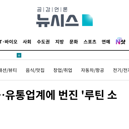
IT·바이오
사회
수도권
지방
문화
스포츠
연예
패션/뷰티
음식/맛집
창업/취업
자동차/항공
전기/전
유통업계에 번진 '루틴 소