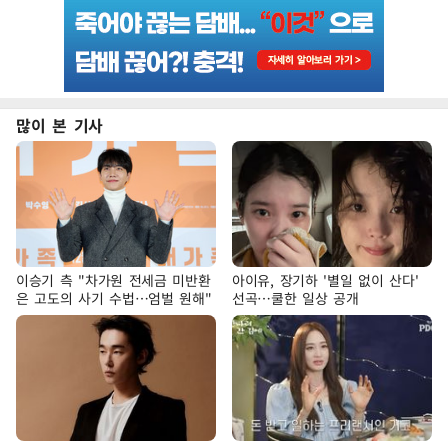
많이 본 기사
이승기 측 "차가원 전세금 미반환
아이유, 장기하 '별일 없이 산다'
은 고도의 사기 수법…엄벌 원해"
선곡…쿨한 일상 공개