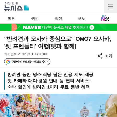
메인
랭킹
섹션
포토
"반려견과 오사카 중심으로" OMO7 오사카,
'펫 프렌들리' 여행[펫과 함께]
기사등록
2026/05/31 14:00:00
가
가
구글에서 선호하는 매체로 추가
반려견 동반 명소·식당 담은 전용 지도 제공
펫 카메라 대여·병원 안내 등 편의 서비스↑
숙박 할인에 반려견 1마리 무료 동반 혜택