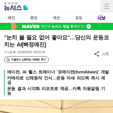
메인
랭킹
섹션
포토
"눈치 볼 필요 없어 좋아요"…당신의 운동코
치는 AI[빠정예진]
기사등록
2026/05/30 06:01:00
가
가
구글에서 선호하는 매체로 추가
에이전, AI 헬스 트레이너 '포메이전(formAIsion)' 개발
카메라로 신체동작 인식…운동 자세 피드백 즉시 제
공
운동 결과 시각화 리포트로 제공…카톡 자동알림 기
능