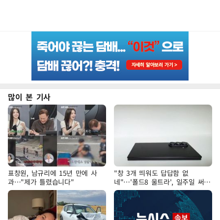
많이 본 기사
표창원, 남규리에 15년 만에 사
"창 3개 띄워도 답답함 없
과…"제가 틀렸습니다"
네"…'폴드8 울트라', 일주일 써보
니