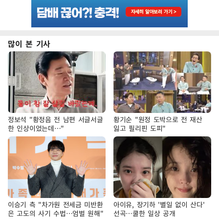
많이 본 기사
정보석 "황정음 전 남편 서글서글
황기순 "원정 도박으로 전 재산
한 인상이었는데…"
잃고 필리핀 도피"
이승기 측 "차가원 전세금 미반환
아이유, 장기하 '별일 없이 산다'
은 고도의 사기 수법…엄벌 원해"
선곡…쿨한 일상 공개