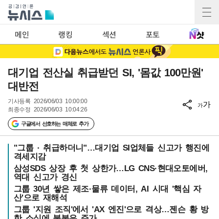
메인
랭킹
섹션
포토
대기업 전산실 취급받던 SI, '몸값 100만원'
대반전
기사등록
2026/06/03 10:00:00
가
가
최종수정
2026/06/03 10:04:26
구글에서 선호하는 매체로 추가
"그룹 · 취급하더니"…대기업 SI업체들 신고가 행진에
격세지감
삼성SDS 상장 후 첫 상한가…LG CNS·현대오토에버,
역대 신고가 경신
그룹 30년 쌓은 제조·물류 데이터, AI 시대 '핵심 자
산'으로 재해석
그룹 '지원 조직'에서 'AX 엔진'으로 격상…젠슨 황 방
한 소식에 불붙은 주가