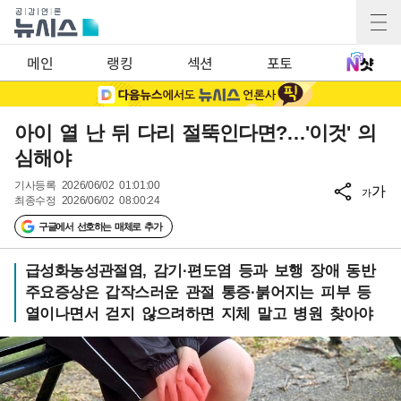
메인
랭킹
섹션
포토
아이 열 난 뒤 다리 절뚝인다면?…'이것' 의
심해야
기사등록
2026/06/02 01:01:00
가
가
최종수정
2026/06/02 08:00:24
구글에서 선호하는 매체로 추가
급성화농성관절염, 감기·편도염 등과 보행 장애 동반
주요증상은 갑작스러운 관절 통증·붉어지는 피부 등
열이나면서 걷지 않으려하면 지체 말고 병원 찾아야