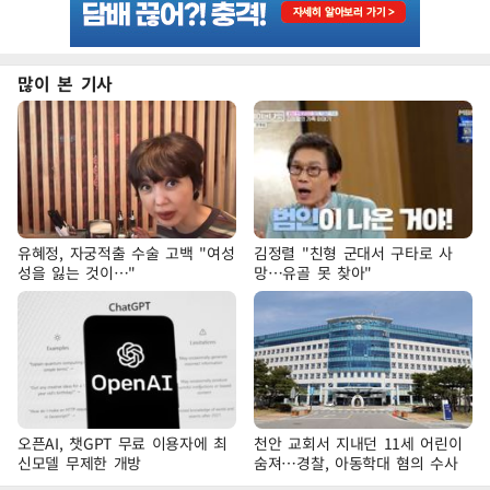
많이 본 기사
유혜정, 자궁적출 수술 고백 "여성
김정렬 "친형 군대서 구타로 사
성을 잃는 것이…"
망…유골 못 찾아"
오픈AI, 챗GPT 무료 이용자에 최
천안 교회서 지내던 11세 어린이
신모델 무제한 개방
숨져…경찰, 아동학대 혐의 수사