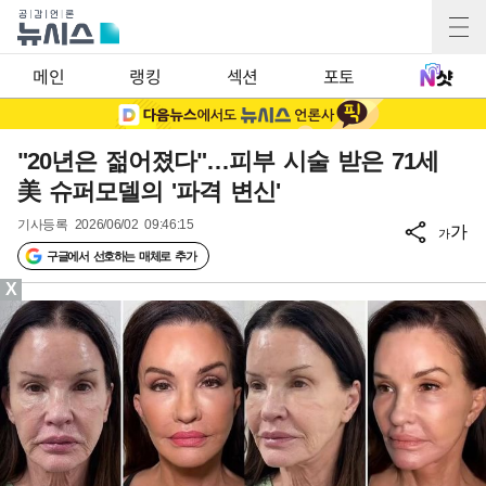
메인
랭킹
섹션
포토
"20년은 젊어졌다"…피부 시술 받은 71세
美 슈퍼모델의 '파격 변신'
기사등록
2026/06/02 09:46:15
가
가
구글에서 선호하는 매체로 추가
X