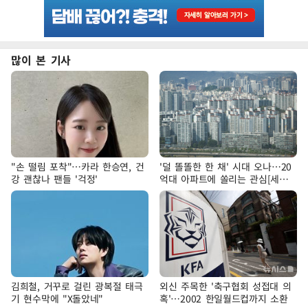
많이 본 기사
"손 떨림 포착"…카라 한승연, 건
'덜 똘똘한 한 채' 시대 오나…20
강 괜찮나 팬들 '걱정'
억대 아파트에 쏠리는 관심[세제
개편, 그 이후②]
김희철, 거꾸로 걸린 광복절 태극
외신 주목한 '축구협회 성접대 의
기 현수막에 "X돌았네"
혹'…2002 한일월드컵까지 소환