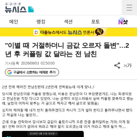
메인
랭킹
섹션
포토
"이별 때 거절하더니 금값 오르자 돌변"…2
년 후 커플링 값 달라는 전 남친
기사등록
2026/06/03 02:50:00
가
가
구글에서 선호하는 매체로 추가