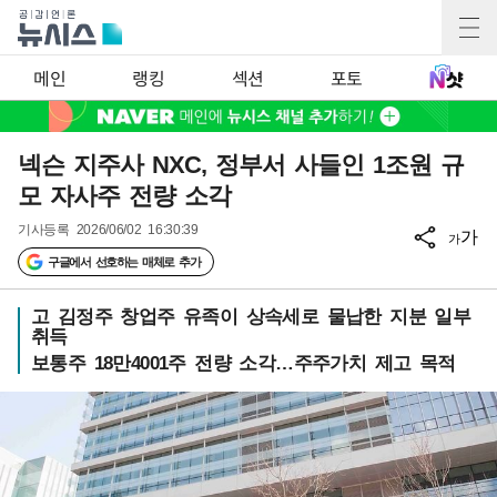
메인
랭킹
섹션
포토
넥슨 지주사 NXC, 정부서 사들인 1조원 규
모 자사주 전량 소각
기사등록
2026/06/02 16:30:39
가
가
구글에서 선호하는 매체로 추가
고 김정주 창업주 유족이 상속세로 물납한 지분 일부
취득
보통주 18만4001주 전량 소각…주주가치 제고 목적