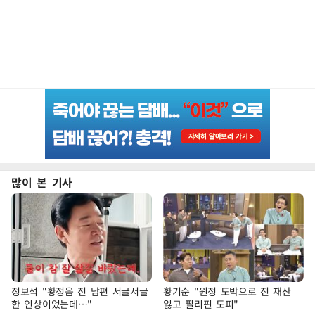
많이 본 기사
정보석 "황정음 전 남편 서글서글
황기순 "원정 도박으로 전 재산
한 인상이었는데…"
잃고 필리핀 도피"