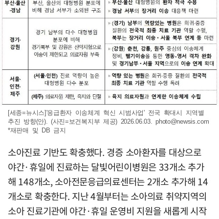
[세종=뉴시스]'응급환자 이송체계 혁신 시범사업' 전국 확대시 지역별
추진 방향(안). (사진=보건복지부 제공) 2026.06.03.
photo@newsis.com
*재판매 및 DB 금지
소아진료 기반도 확충했다. 경증 소아환자를 대상으로
야간·휴일에 진료하는 달빛어린이병원은 33개소 추가
해 148개소, 소아전문응급의료센터는 2개소 추가해 14
개소로 확충한다. 지난 4월부터는 소아의료 취약지역의
소아 진료기관에 야간·휴일 운영비 지원을 새롭게 시작