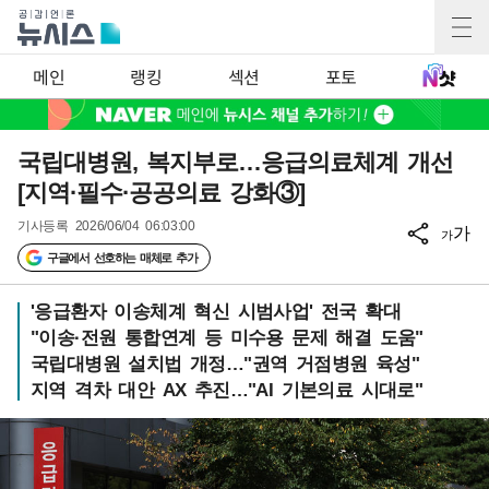
메인
랭킹
섹션
포토
국립대병원, 복지부로…응급의료체계 개선
[지역·필수·공공의료 강화③]
기사등록
2026/06/04 06:03:00
가
가
구글에서 선호하는 매체로 추가
'응급환자 이송체계 혁신 시범사업' 전국 확대
"이송·전원 통합연계 등 미수용 문제 해결 도움"
국립대병원 설치법 개정…"권역 거점병원 육성"
지역 격차 대안 AX 추진…"AI 기본의료 시대로"