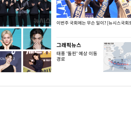
폭력 피해자에 위로·사과…"국가
이번주 국회에는 무슨 일이? [뉴시스국회토
"
그래픽뉴스
태풍 '돌핀' 예상 이동
경로