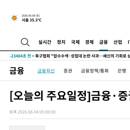
2026.08.08 (토)
-3748초 전 >
[속보]뉴욕증시 상승 마감…S&P 0.6% 나스닥 1.3%↑
서울 35.3℃
-30863초 전 >
남자 농구, 나고야 아시안게임서 '홈팀' 일본과 한일전
-30239초 전 >
여수 오동도 해상서 모터보트 전복…1명 사망·1명 실종
실시간
정치
국제
경제
금융
산업
-26466초 전 >
극한폭염 한풀 꺾이지만…'낮 최고 35도' 무더위, 열대야
주 날씨]
-23484초 전 >
축구협회 "압수수색·성접대 논란 사과…쇄신의 기회로 
-22001초 전 >
[속보]'압수수색·성접대 논란' 축구협회 "실망과 걱정 
송"
-10622초 전 >
'최고 37도' 폭염 지속…강원동해안 최대 150㎜ 비
금융
금융최신
증권
금융정책/통화
은행
-3748초 전 >
[속보]뉴욕증시 상승 마감…S&P 0.6% 나스닥 1.3%↑
-30863초 전 >
남자 농구, 나고야 아시안게임서 '홈팀' 일본과 한일전
[오늘의 주요일정]금융·증
-30239초 전 >
여수 오동도 해상서 모터보트 전복…1명 사망·1명 실종
-26466초 전 >
극한폭염 한풀 꺾이지만…'낮 최고 35도' 무더위, 열대야
주 날씨]
-23484초 전 >
축구협회 "압수수색·성접대 논란 사과…쇄신의 기회로 
등록 2026.06.04 05:00:00
-22001초 전 >
[속보]'압수수색·성접대 논란' 축구협회 "실망과 걱정 
송"
-10622초 전 >
'최고 37도' 폭염 지속…강원동해안 최대 150㎜ 비