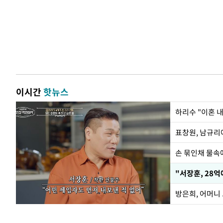
이시간
핫뉴스
하리수 "이혼 
손 묶인채 물속에
"서장훈, 28억
방은희, 어머니 