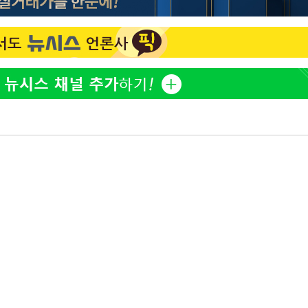
표창원, 남규리에 15년 만
1
사과…"제가 틀렸습니다"
"창 3개 띄워도 답답함 없
2
라', 일주일 써보니
英유명 여배우, 큰 교통사
3
살았다
[속보]뉴욕증시 상승 마감…
4
닥 1.3%↑
김도영·곽빈·안현민…오
5
집은 차기 메이저리거
美, 이란 자금 옥죄기 박
6
·환전소 제재
오세훈 "용산공원 아파트,
7
학 뒤집는 것"