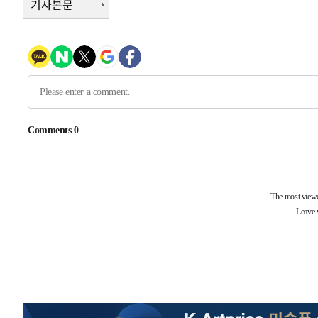
기사본문
-3748초 전 >
[속보]뉴욕증시 상승 마감…S&P 0.6% 나스닥 1.3%↑