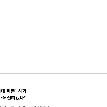
접대 파문' 사과
송…쇄신하겠다"