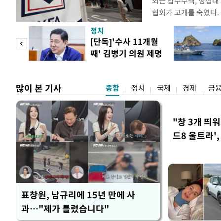
최근 압수수색, 성접대
협회가 고개를 숙였다. 
관계자 여러분께 드리는
정치
다. 축구협회는 최근 20
 사업
[단독]'수사 11개월
컵 조별리그 탈락과 
째' 김병기 의원 제명
회에서 질타를 받은 데 
청원글
많이 본 기사
종합
정치
국제
경제
금
"창 3개 띄
드8 울트라'
표창원, 남규리에 15년 만에 사
과…"제가 틀렸습니다"