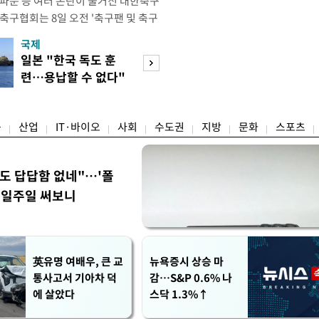
 파문 등 여러 논란이 불거진 대한축구
축구협회는 8일 오전 '축구팬 및 축구
 글'이라는 제목의 입장문을 발표했
국제
경제
26 국제축구연맹(FIFA) 북중미 월드
일본 "한국 독도 훈
공정위, 국고채 
관련해 국회 문화체육관광위원회 청문
련…용납할 수 없다"
심의…8조 과징금
이어, 홍명보 전 감독 선
항의
림길
융
산업
IT·바이오
사회
수도권
지방
문화
스포츠
워도 답답함 없네"…'폴
, 일주일 써보니
英유명 여배우, 큰 교
뉴욕증시 상승 마
통사고서 기아차 덕
감…S&P 0.6% 나
에 살았다
스닥 1.3%↑