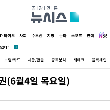
IT·바이오
사회
수도권
지방
문화
스포츠
연예
 계속[다음
삼겠다"
안겨드려 죄
보험/카드
시황/환율
종목분석
재테크
블록체인
권(6월4일 목요일)
 계속[다음
삼겠다"
안겨드려 죄