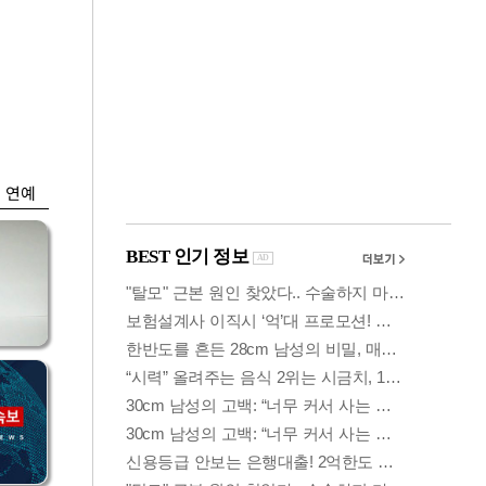
금융
담합
코스닥 살아나자
 갈
ETF 날았다…수익률
상위권 휩쓸어
연예