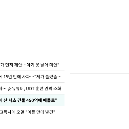
내가 먼저 제안…아기 못 낳아 미안"
표창원, 남규리에 15년 만에 사과…"제가 틀렸습니다"
… 女유튜버, UDT 훈련 완벽 소화
에 산 서초 건물 450억에 매물로"
고독사에 오열 "이틀 만에 발견"