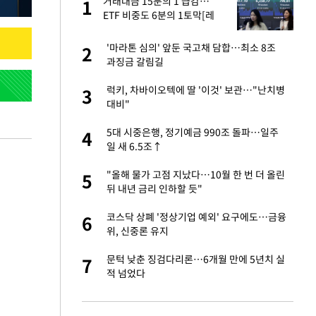
에
거래대금 15분의 1 급감…
1
1
ETF 비중도 6분의 1토막[레
버리지 그후①]
네"…'폴드8 울트
'마라톤 심의' 앞둔 국고채 담합…최소 8조
2
2
과징금 갈림길
고서 기아차 덕에
럭키, 차바이오텍에 딸 '이것' 보관…"난치병
3
3
대비"
S&P 0.6% 나스
5대 시중은행, 정기예금 990조 돌파…일주
4
4
일 새 6.5조↑
승환·니퍼트가 콕
"올해 물가 고점 지났다…10월 한 번 더 올린
5
5
뒤 내년 금리 인하할 듯"
차…가상자산 거래소
코스닥 상폐 '정상기업 예외' 요구에도…금융
6
6
위, 신중론 유지
 노무현·문재인 철
문턱 낮춘 징검다리론…6개월 만에 5년치 실
7
7
적 넘었다