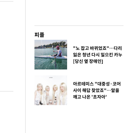
피플
"노 잡고 바뀌었죠"…다리
잃은 청년 다시 일으킨 카누
[당신 옆 장애인]
아르테미스 "대중성·코어
사이 해답 찾았죠"…알을
깨고 나온 '초자아'