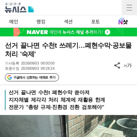
메인
랭킹
섹션
포토
선거 끝나면 수천t 쓰레기…폐현수막·공보물
처리 '숙제'
기사등록
2026/06/03 06:00:00
가
가
최종수정
2026/06/03 06:28:24
구글에서 선호하는 매체로 추가
선거 끝나면 수천t 폐현수막 쏟아져
지자체별 제각각 처리 체계에 재활용 한계
전문가 "총량 규제·친환경 전환 검토해야"