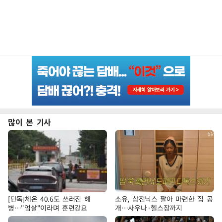
많이 본 기사
[단독]체온 40.6도 쓰러진 해
소유, 삼전닉스 팔아 마련한 집 공
병…"엄살"이라며 훈련강요
개…사우나·헬스장까지