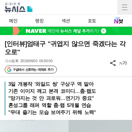
메인
랭킹
섹션
포토
[인터뷰]엄태구 "귀엽지 않으면 죽겠다는 각
오로"
기사등록
2026/06/03 06:00:00
가
가
구글에서 선호하는 매체로 추가
3일 개봉작 '와일드 씽' 구상구 역 맡아
기존 이미지 깨고 본격 코미디…춤·랩도
"망가지는 것 안 괴로워…연기가 중요"
혼성그룹 래퍼 역할 춤·랩 5개월 연습
"무대 즐기는 모습 보여주기 위해 노력"