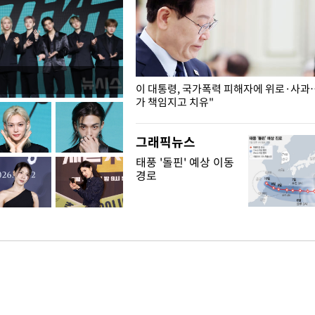
개구리밥
이 대통령, 국가폭력 피해자에 위로·사과
가 책임지고 치유"
그래픽뉴스
태풍 '돌핀' 예상 이동
경로