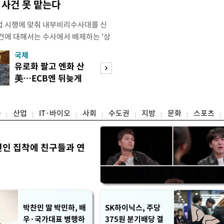
사건 못 맡는다
법 시행에 맞춰 내부비리수사대를 신
건에 대해서는 수사에서 배제하는 '상
청은 7일 오후 3시 '개정 형사소송법
국제
경제
F)' 회의를 열었다고 밝혔다. 경찰은
유로화 팔고 엔화 산
수도권 고용 급랭
에 맞춰 기존 국가수사본부에서 운영
美…ECB엔 뒤늦게
전국 취업자 10명
 인권감사관실로 이관·개편해 객관
통보
1명뿐
융
산업
IT·바이오
사회
수도권
지방
문화
스포츠
연인 집착에 친구들과 연
박찬민 딸 박민하, 배
SK하이닉스, 주당
우·국가대표 병행하
375원 분기배당 결