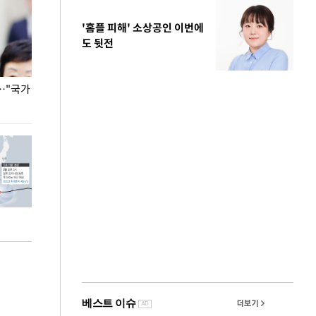
'홈플 피해' 소상공인 이번에
도 뒷전
…"국가
홈플러스, 67개 점포 가오픈… 13일 정식 개장
오세훈 서울시장,
환경 점검