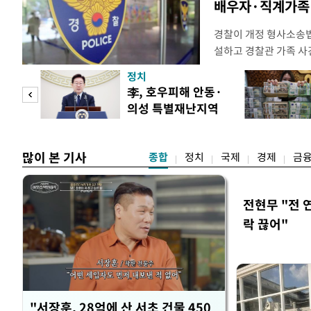
배우자·직계가족 
경찰이 개정 형사소송
설하고 경찰관 가족 사
피제'를 도입한다. 경찰
정치
후속 조치 태스크포스(T
 두
李, 호우피해 안동·
우선 올해 하반기 인사
의성 특별재난지역
하던 수사감찰 기능을
 정도
선포
많이 본 기사
종합
정치
국제
경제
금
전현무 "전 
락 끊어"
"서장훈, 28억에 산 서초 건물 450