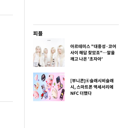
피플
아르테미스 "대중성·코어
사이 해답 찾았죠"…알을
깨고 나온 '초자아'
[부니콘]⑥슬래시비슬래
시, 스마트폰 액세서리에
NFC 더했다