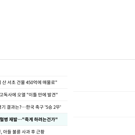
에 산 서초 건물 450억에 매물로"
고독사에 오열 "이틀 만에 발견"
경기 결과는?…한국 축구 '5승 2무'
백혈병 재발…"죽게 하려는건가"
 아들 불륜 사과 후 근황