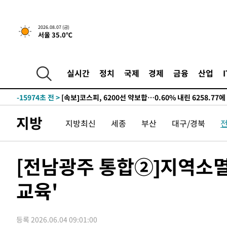
-23901초 전 >
[단독]중수청 지원 검사들, 정원 초과 시 낮은 계급 임용
갈 수도
-21872초 전 >
낮 최고 37도 찜통더위…곳곳 소나기·강원 많은 비[내일
2026.08.07 (금)
-20178초 전 >
SK하이닉스, 용인·청주 팹에 54조 투자…"AI 메모리 수
서울 35.0℃
응"
-17034초 전 >
여자배구 이재영·이다영 자매, 아제르바이잔 투란VC 입
-16287초 전 >
외국인 심판 성 접대 7경기 들여다보니…한국 축구 '5승 2
실시간
정치
국제
경제
금융
산업
-16021초 전 >
[속보]코스닥, 2.86포인트(0.36%) 내린 798.81마감
-15974초 전 >
[속보]코스피, 6200선 약보합…0.60% 내린 6258.77에
-15954초 전 >
[속보]원·달러 환율, 7.7원 내린 1416.1원 마감
-15843초 전 >
[속보] 노원서 40.1도 관측…서울, 2018년 이후 첫 40도
지방
지방최신
세종
부산
대구/경북
-12933초 전 >
[속보]종합특검, '계엄 수용공간 확보' 신용해 前교정본
-11806초 전 >
외신들도 주목한 韓축구 파문…"국민적 공분에 수사 재개
[전남광주 통합②]지역소
-11777초 전 >
11시간 압수수색에 성접대 파문까지…'쑥대밭' 된 축구
-10799초 전 >
[속보]규제합리화위원회 부위원장에 김태유 서울대 공대
교육'
병태 후임
-7157초 전 >
[속보]국힘 윤리위, '돌려차기 발언' 진종오·서범수 징계 
-2482초 전 >
[속보] 7월 중국 수출 23.9%↑ 수입 27.5%↑…무역총액 
5분 전 >
[속보]'채상병 순직 책임' 임성근, 항소심도 징역 3년
등록 2026.06.04 09:01:00