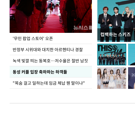
컴백하는 스키즈
지석천 뒤덮은 
'무민 팝업 스토어' 오픈
반정부 시위대와 대치한 아르헨티나 경찰
녹색 빛깔 띄는 동복호…저수율은 절반 남짓
동성 커플 입장 축하하는 하객들
"목숨 걸고 일하는데 임금 체납 웬 말이냐"