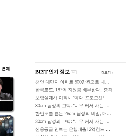
금융
…
두나무, 경찰청 '압수
 중
가상자산' 관리한다
연예