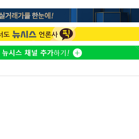
"서장훈, 28억에 산 서초 
1
 교수…이
450억에 매물로"
절차 개시
25.3%↑
전현무 "전 연인 집착에 
2
박찬민 딸 박민하, 배우
3
니…여유로운 근황 공개
SK하이닉스, 주당 375원
4
분기 중 추가 주주환원 발
[속보]SK하이닉스, 주당 3
5
당…"3분기 중 주주환원 
외국인 심판 성 접대 7
6
국 축구 '5승 2무'
구윤철 "실거주 30억 이
7
세 모두 완화"