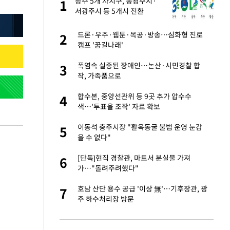
건물
광주 5개 자치구, 동광주시·
1
1
서광주시 등 5개시 전환
친구들과 연락 끊어"
드론·우주·웹툰·목공·방송…심화형 진로
2
2
캠프 '꿈길나래'
·국가대표 병행하더
폭염속 실종된 장애인…논산·시민경찰 합
3
3
작, 가족품으로
 분기배당 결정…3
합수본, 중앙선관위 등 9곳 추가 압수수
4
4
표
색…'투표율 조작' 자료 확보
75원 분기 배
이동석 충주시장 "활옥동굴 불법 운영 눈감
5
5
방안 확정"
을 수 없다"
경기 들여다보니…한
[단독]현직 경찰관, 마트서 분실물 가져
6
6
가…"돌려주려했다"
하 주택은 보유·양도
호남 산단 용수 공급 '이상 無'…기후장관, 광
7
7
주 하수처리장 방문