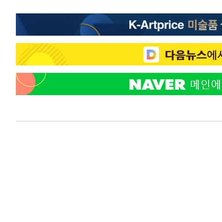
-10819초 전 >
[속보]규제합리화위원회 부위원장에 김태유 서울대 공대
병태 후임
-7177초 전 >
[속보]국힘 윤리위, '돌려차기 발언' 진종오·서범수 징계 
-2502초 전 >
[속보] 7월 중국 수출 23.9%↑ 수입 27.5%↑…무역총액 
5분 전 >
[속보]'채상병 순직 책임' 임성근, 항소심도 징역 3년
7분 전 >
[속보]종합특검, '관저이전 봐주기 감사' 유병호 구속기소
1시간 전 >
민주 콩고 에볼라환자 4천명 돌파, 4053명 발생 1850명 사망