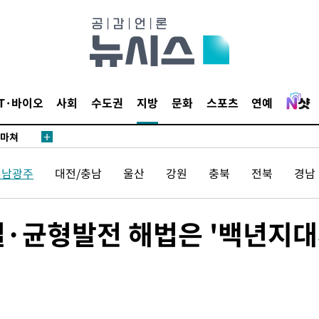
…희망지 못
날씨]
요 선제 대
단
무'
IT·바이오
사회
수도권
지방
문화
스포츠
연예
 마쳐
전남광주
대전/충남
울산
강원
충북
전북
경남
부장 기소
"
멸·균형발전 해법은 '백년지
협회
 교수…이
절차 개시
25.3%↑