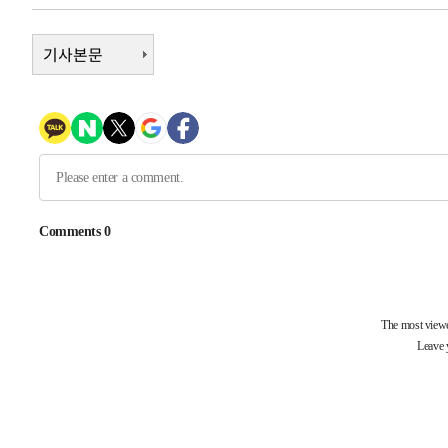
8분 전 >
[속보]종합특검, '관저이전 봐주기 감사' 유병호 구속기소
1시간 전 >
민주 콩고 에볼라환자 4천명 돌파, 4053명 발생 1850명 사망
기사본문
-23994초 전 >
"낮 기온 소폭 하락"…수도권 폭염중대경보, 폭염경보로
-23958초 전 >
[속보]이 대통령, '호우피해' 안동·의성 관할 4개 면 특
선포
-23921초 전 >
[단독]중수청 지원 검사들, 정원 초과 시 낮은 계급 임용
갈 수도
-21892초 전 >
낮 최고 37도 찜통더위…곳곳 소나기·강원 많은 비[내일
-20198초 전 >
SK하이닉스, 용인·청주 팹에 54조 투자…"AI 메모리 수
응"
-17054초 전 >
여자배구 이재영·이다영 자매, 아제르바이잔 투란VC 입
-16307초 전 >
외국인 심판 성 접대 7경기 들여다보니…한국 축구 '5승 2
-16041초 전 >
[속보]코스닥, 2.86포인트(0.36%) 내린 798.81마감
-15994초 전 >
[속보]코스피, 6200선 약보합…0.60% 내린 6258.77에
-15974초 전 >
[속보]원·달러 환율, 7.7원 내린 1416.1원 마감
-15863초 전 >
[속보] 노원서 40.1도 관측…서울, 2018년 이후 첫 40도
-12953초 전 >
[속보]종합특검, '계엄 수용공간 확보' 신용해 前교정본
-11826초 전 >
외신들도 주목한 韓축구 파문…"국민적 공분에 수사 재개
-11797초 전 >
11시간 압수수색에 성접대 파문까지…'쑥대밭' 된 축구