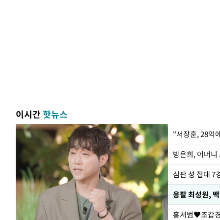
이시간
핫뉴스
"서장훈, 28억
방은희, 어머니 
심판 성 접대 7
응팔 최성원, 
홍서범♥조갑경,