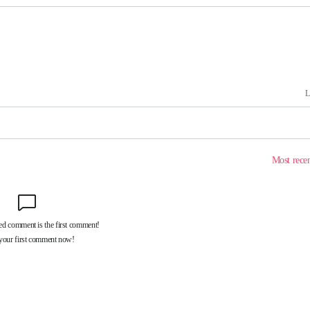
 하향
별재난지역
…희망지 못
날씨]
요 선제 대
단
무'
 마쳐
부장 기소
"
협회