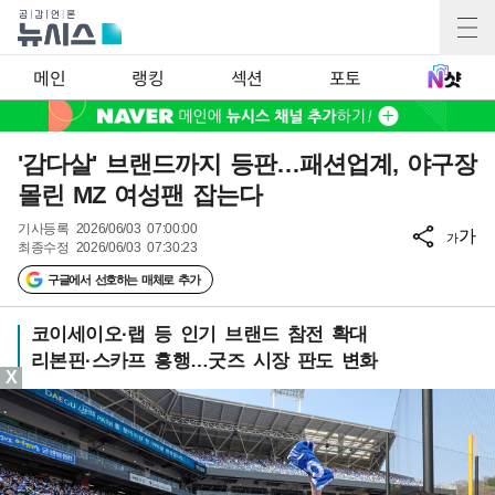
메인
랭킹
섹션
포토
'감다살' 브랜드까지 등판…패션업계, 야구장
몰린 MZ 여성팬 잡는다
기사등록
2026/06/03 07:00:00
가
가
최종수정
2026/06/03 07:30:23
구글에서 선호하는 매체로 추가
코이세이오·랩 등 인기 브랜드 참전 확대
리본핀·스카프 흥행…굿즈 시장 판도 변화
X