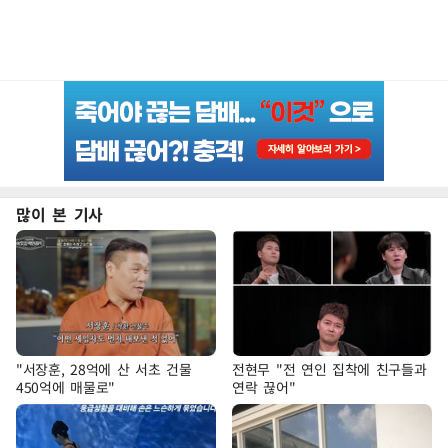
많이 본 기사
"서장훈, 28억에 산 서초 건물
전현무 "전 연인 집착에 친구들과
450억에 매물로"
연락 끊어"