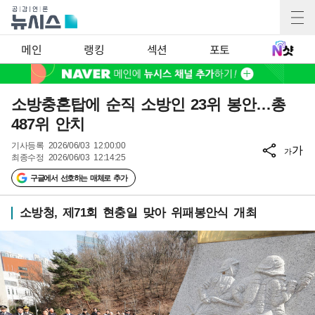
메인
랭킹
섹션
포토
소방충혼탑에 순직 소방인 23위 봉안…총
487위 안치
기사등록
2026/06/03 12:00:00
가
가
최종수정
2026/06/03 12:14:25
구글에서 선호하는 매체로 추가
소방청, 제71회 현충일 맞아 위패봉안식 개최