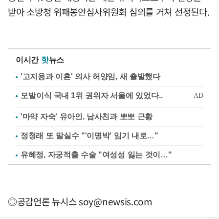
받아 소방청 위패봉안심사위원회 심의를 거쳐 선정된다.
이시간
핫
뉴스
'고지용과 이혼' 의사 허양임, 새 출발했다
'마약 자숙' 유아인, 남사친과 뽀뽀 근황
정청래 또 말실수 "'이명박' 임기 내로…"
유혜정, 자궁적출 수술 "여성성 잃는 것이…"
◎공감언론 뉴시스
soy@newsis.com