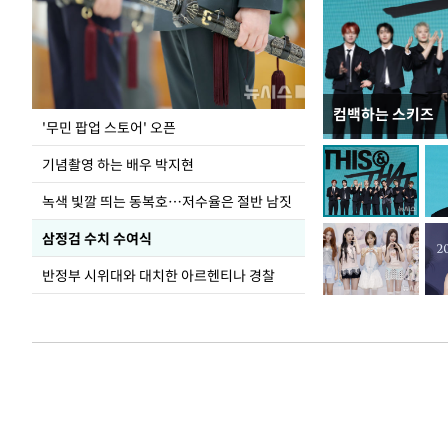
컴백하는 스키즈
홈플러스, 67개 
'무민 팝업 스토어' 오픈
기념촬영 하는 배우 박지현
녹색 빛깔 띄는 동복호…저수율은 절반 남짓
삼정검 수치 수여식
반정부 시위대와 대치한 아르헨티나 경찰