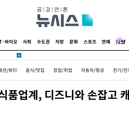
IT·바이오
사회
수도권
지방
문화
스포츠
연예
패션/뷰티
음식/맛집
창업/취업
자동차/항공
전기/전
 식품업계, 디즈니와 손잡고 