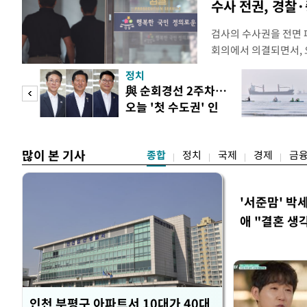
수사 전권, 경찰
검사의 수사권을 전면
회의에서 의결되면서, 
전면 개편된다. 검사의
정치
사건부터 고소·고발 사
 두
與 순회경선 2주차…
일 법조계에 따르면 검
오늘 '첫 수도권' 인
를 사법경찰관으로 일
 정도
천 주목
정법률 공
많이 본 기사
종합
정치
국제
경제
금
'서준맘' 박
애 "결혼 생
인천 부평구 아파트서 10대가 40대