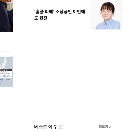
'홈플 피해' 소상공인 이번에
도 뒷전
사진으로 보는 일주일
이 대통령, 국
가 책임지고 치유