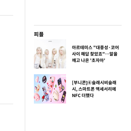
피플
아르테미스 "대중성·코어
사이 해답 찾았죠"…알을
깨고 나온 '초자아'
[부니콘]⑥슬래시비슬래
시, 스마트폰 액세서리에
NFC 더했다