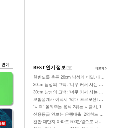
금융
두나무, 경찰청 '압수
찾
가상자산' 관리한다
연예