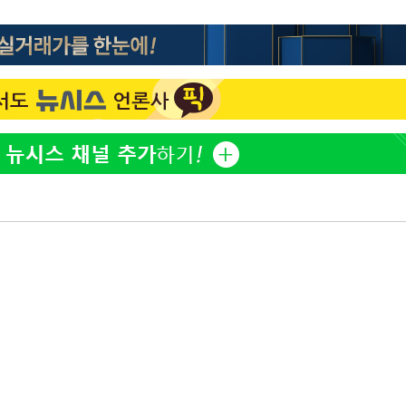
[단독]인천 부평구 아파트
1
10대가 40대 친모 살해
'서준맘' 박세미, 연하 남
2
생각도"
백혈병 재발 최성원 "치료
3
았다" 눈물
[속보]이 대통령 "부동산
4
매달리지 말고 과감히 실천
이 대통령, 6시간 부동산 
5
의…"기존 사고 방식에 매
히 실천"(종합)
[올댓차이나] 홍콩 증시, 
6
매수로 상승 마감…H주 0
이 대통령, 'ISA·주가누
7
질타하며 재검토 지시