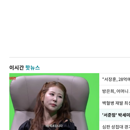
이시간
핫뉴스
"서장훈, 28억
방은희, 어머니 
백혈병 재발 최성
'서준맘' 박세미