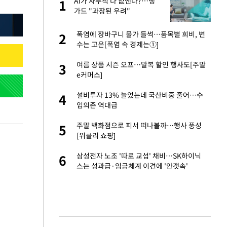
서
AI가 사무직 다 없앤다?…뱅
1
1
가드 "과장된 우려"
자친구와 열애 "결혼
폭염에 장바구니 물가 들썩…품목별 희비, 변
2
2
수는 고온[폭염 속 경제는①]
가 날 죽이는 것 같
여름 상품 시즌 오프…말복 할인 행사도[주말
3
3
e커머스]
 공급 기존 사고방식
설비투자 13% 늘었는데 국산비중 줄어…수
4
4
"
입의존 역대급
회의서 공급 논
주말 백화점으로 피서 떠나볼까…행사 풍성
5
5
달리지 말고 과감
[위클리 쇼핑]
혼조 개장 후 자원주
삼성전자 노조 '따로 교섭' 채비…SK하이닉
6
6
.39%↑
스는 성과급·임금체계 이견에 '안갯속'
르기 방지법' 개편안
7