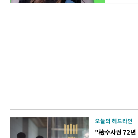
오늘의 헤드라인
"檢수사권 72년