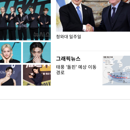
점포 가오픈… 13일 정식 개장
청와대 일주일
그래픽뉴스
태풍 '돌핀' 예상 이동
경로