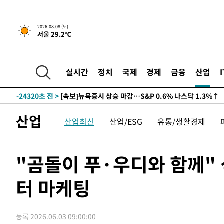
2026.08.08 (토)
서울 29.2℃
-24320초 전 >
[속보]뉴욕증시 상승 마감…S&P 0.6% 나스닥 1.3%↑
실시간
정치
국제
경제
금융
산업
-31194초 전 >
'최고 37도' 폭염 지속…강원동해안 최대 150㎜ 비
-24320초 전 >
[속보]뉴욕증시 상승 마감…S&P 0.6% 나스닥 1.3%↑
-31194초 전 >
'최고 37도' 폭염 지속…강원동해안 최대 150㎜ 비
산업
-24320초 전 >
[속보]뉴욕증시 상승 마감…S&P 0.6% 나스닥 1.3%↑
산업최신
산업/ESG
유통/생활경제
"곰돌이 푸·우디와 함께"
터 마케팅
등록 2026.06.03 09:00:00