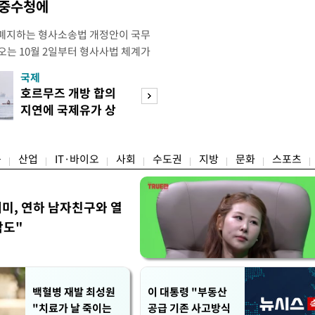
·중수청에
 폐지하는 형사소송법 개정안이 국무
오는 10월 2일부터 형사사법 체계가
 모든 수사권이 사라지고 경찰이 인지
국제
경제
건까지 수사 전반을 전담하게 된다. 8
호르무즈 개방 합의
호가 낮춘 매물 등
사의 보완수사를 폐지하고 수사 주체
지연에 국제유가 상
장…종부세 출구 
원화하는 내용의 형사소송법 일부개
승 마감
는 강남
융
산업
IT·바이오
사회
수도권
지방
문화
스포츠
세미, 연하 남자친구와 열
각도"
백혈병 재발 최성원
이 대통령 "부동산
"치료가 날 죽이는
공급 기존 사고방식