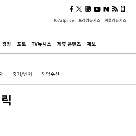
K-Artprice
프라임뉴시스
위클리뉴시스
광장
포토
TV뉴시스
제휴 콘텐츠
제보
자
중기/벤처
해양수산
캐릭