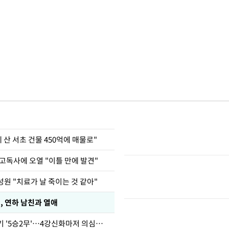
에 산 서초 건물 450억에 매물로"
고독사에 오열 "이틀 만에 발견"
원 "치료가 날 죽이는 것 같아"
, 연하 남친과 열애
심판 성접대 경기 '5승2무'…4강신화마저 의심받아