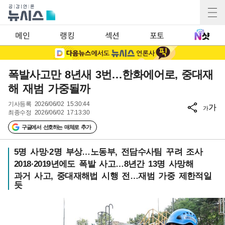
메인
랭킹
섹션
포토
폭발사고만 8년새 3번…한화에어로, 중대재
해 재범 가중될까
기사등록
2026/06/02 15:30:44
가
가
최종수정
2026/06/02 17:13:30
구글에서 선호하는 매체로 추가
5명 사망·2명 부상…노동부, 전담수사팀 꾸려 조사
2018·2019년에도 폭발 사고…8년간 13명 사망해
과거 사고, 중대재해법 시행 전…재범 가중 제한적일
듯