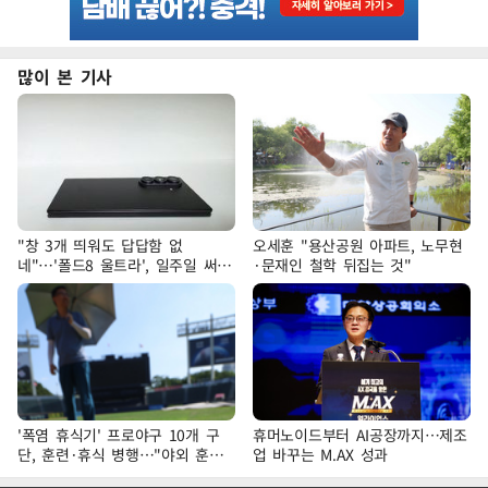
많이 본 기사
"창 3개 띄워도 답답함 없
오세훈 "용산공원 아파트, 노무현
네"…'폴드8 울트라', 일주일 써보
·문재인 철학 뒤집는 것"
니
'폭염 휴식기' 프로야구 10개 구
휴머노이드부터 AI공장까지…제조
단, 훈련·휴식 병행…"야외 훈련
업 바꾸는 M.AX 성과
해도 안전 최우선"