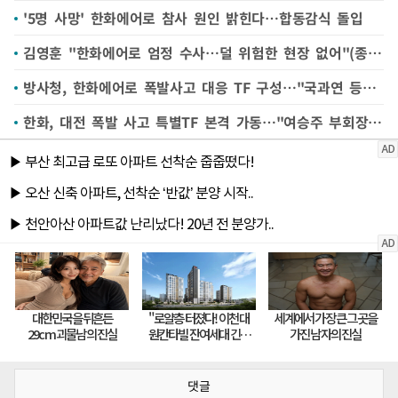
'5명 사망' 한화에어로 참사 원인 밝힌다…합동감식 돌입
김영훈 "한화에어로 엄정 수사…덜 위험한 현장 없어"(종합)
방사청, 한화에어로 폭발사고 대응 TF 구성…"국과연 등과 조사 지원"
한화, 대전 폭발 사고 특별TF 본격 가동…"여승주 부회장 총괄·유가족 지원 최우선"
댓글