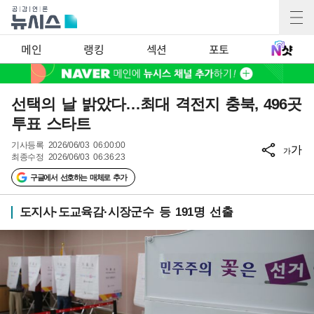
메인
랭킹
섹션
포토
선택의 날 밝았다…최대 격전지 충북, 496곳
투표 스타트
기사등록
2026/06/03 06:00:00
가
가
최종수정
2026/06/03 06:36:23
구글에서 선호하는 매체로 추가
도지사·도교육감·시장군수 등 191명 선출