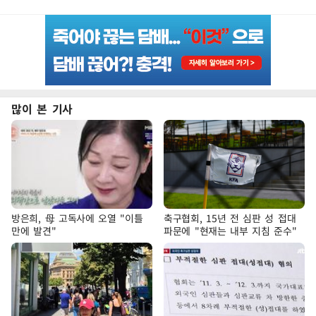
많이 본 기사
방은희, 母 고독사에 오열 "이틀
축구협회, 15년 전 심판 성 접대
만에 발견"
파문에 "현재는 내부 지침 준수"