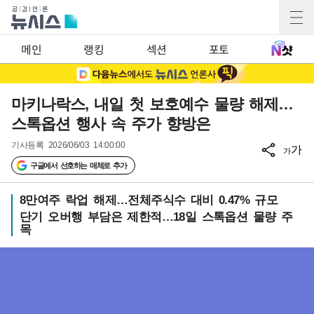
메인
랭킹
섹션
포토
마키나락스, 내일 첫 보호예수 물량 해제…
스톡옵션 행사 속 주가 향방은
기사등록
2026/06/03 14:00:00
가
가
구글에서 선호하는 매체로 추가
8만여주 락업 해제…전체주식수 대비 0.47% 규모
단기 오버행 부담은 제한적…18일 스톡옵션 물량 주
목