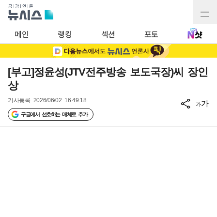
메인
랭킹
섹션
포토
[부고]정윤성(JTV전주방송 보도국장)씨 장인
상
기사등록
2026/06/02 16:49:18
가
가
구글에서 선호하는 매체로 추가