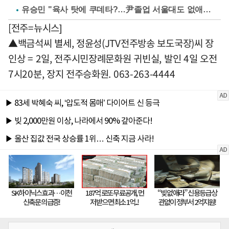
유승민 "육사 탓에 쿠데타?…尹졸업 서울대도 없애나"
[전주=뉴시스]
▲백금석씨 별세, 정윤성(JTV전주방송 보도국장)씨 장
인상 = 2일, 전주시민장례문화원 귀빈실, 발인 4일 오전
7시20분, 장지 전주승화원. 063-263-4444