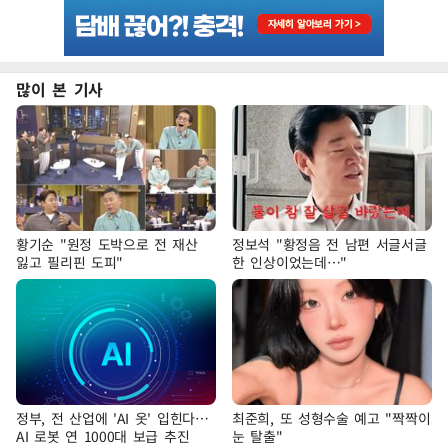
많이 본 기사
황기순 "원정 도박으로 전 재산
정보석 "황정음 전 남편 서글서글
잃고 필리핀 도피"
한 인상이었는데…"
정부, 전 산업에 'AI 옷' 입힌다…
최준희, 또 성형수술 예고 "짝짝이
AI 로봇 연 1000대 보급 추진
눈 탈출"