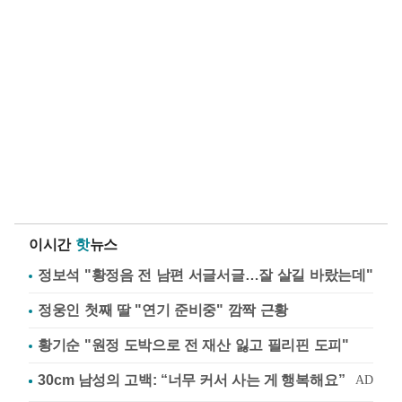
이시간
핫
뉴스
정보석 "황정음 전 남편 서글서글…잘 살길 바랐는데"
정웅인 첫째 딸 "연기 준비중" 깜짝 근황
황기순 "원정 도박으로 전 재산 잃고 필리핀 도피"