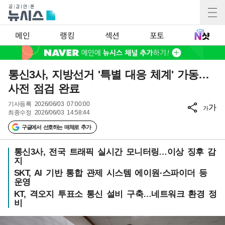
메인
랭킹
섹션
포토
통신3사, 지방선거 '특별 대응 체계' 가동…
사전 점검 완료
기사등록
2026/06/03 07:00:00
가
가
최종수정
2026/06/03 14:58:44
구글에서 선호하는 매체로 추가
통신3사, 전국 트래픽 실시간 모니터링…이상 징후 감
지
SKT, AI 기반 통합 관제 시스템 에이원·스파이더 등
운영
KT, 격오지 투표소 통신 설비 구축…네트워크 환경 정
비