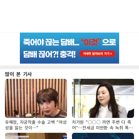
많이 본 기사
유혜정, 자궁적출 수술 고백 "여성
차가원 "○○○ 까면 주변 다 죽
성을 잃는 것이…"
어"…전세금 미반환 속 녹취 폭로
파장