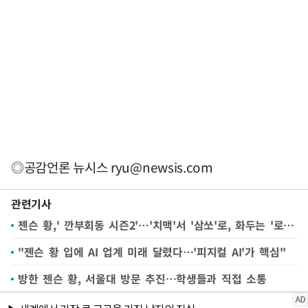
◎공감언론 뉴시스
ryu@newsis.com
관련기사
젠슨 황,' 깐부회동 시즌2'…'치맥'서 '삼쏘'로, 화두는 '로보틱스'
"젠슨 황 입에 AI 업계 미래 달렸다…'피지컬 AI'가 핵심"
방한 젠슨 황, 서울대 방문 추진…학생들과 직접 소통