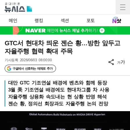
메인
랭킹
섹션
포토
GTC서 현대차 띄운 젠슨 황…방한 앞두고
자율주행 협력 확대 주목
기사등록
2026/06/03 08:00:00
가
가
구글에서 선호하는 매체로 추가
대만 GTC 기조연설 배경에 벤츠와 함께 등장
3월 美 기조연설 배경에도 현대차그룹 차 사용
자율주행 상용화 속도내는 현 상황 반영 해석
젠슨 황, 정의선 회장과도 자율주행 논의 전망