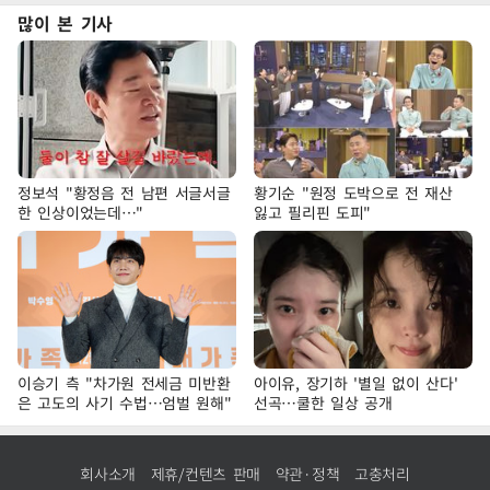
많이 본 기사
정보석 "황정음 전 남편 서글서글
황기순 "원정 도박으로 전 재산
한 인상이었는데…"
잃고 필리핀 도피"
이승기 측 "차가원 전세금 미반환
아이유, 장기하 '별일 없이 산다'
은 고도의 사기 수법…엄벌 원해"
선곡…쿨한 일상 공개
회사소개
제휴/컨텐츠 판매
약관·정책
고충처리