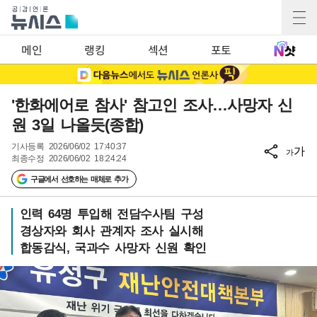
메인
랭킹
섹션
포토
'한화에어로 참사' 참고인 조사…사망자 신
원 3일 나올듯(종합)
기사등록
2026/06/02 17:40:37
가
가
최종수정
2026/06/02 18:24:24
구글에서 선호하는 매체로 추가
인력 64명 투입해 전담수사팀 구성
경상자와 회사 관계자 조사 실시해
합동감식, 국과수 사망자 신원 확인