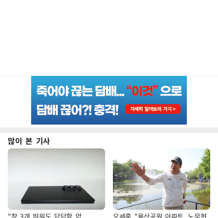
많이 본 기사
"창 3개 띄워도 답답함 없
오세훈 "용산공원 아파트, 노무현