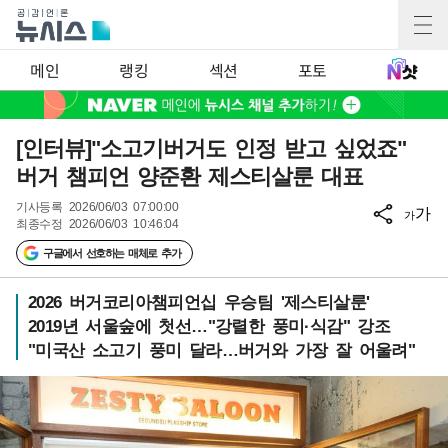
메인
랭킹
섹션
포토
[인터뷰]"소고기버거도 인정 받고 싶었죠"
버거 챔피언 양준환 제스티살룬 대표
기사등록
2026/06/03 07:00:00
가
가
최종수정
2026/06/03 10:46:04
구글에서 선호하는 매체로 추가
2026 버거코리아챔피언십 우승팀 '제스티살룬'
2019년 서울숲에 첫선…"강렬한 풍미·식감" 강조
"미국산 소고기 풍미 달라…버거와 가장 잘 어울려"