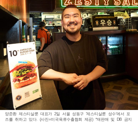
양준환 제스티살룬 대표가 2일 서울 성동구 '제스티살룬 성수'에서 포
즈를 취하고 있다. (사진=미국육류수출협회 제공) *재판매 및 DB 금지