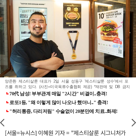
양준환 제스티살룬 대표가 2일 서울 성동구 '제스티살룬 성수'에서 포
즈를 취하고 있다. (사진=미국육류수출협회 제공) *재판매 및 DB 금지
[서울=뉴시스] 이혜원 기자 = "제스티살룬 시그니처가