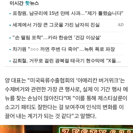
이시간
핫
뉴스
표창원, 남규리에 15년 만에 사과…"제가 틀렸습니다"
"손 떨림 포착"…카라 한승연 '건강 이상설'
차가원 "○○○ 까면 주변 다 죽어"…녹취 폭로 파장
김희철, 거꾸로 걸린 광복절 태극기 현수막에 "X돌았네"
양 대표는 "미국육류수출협회의 '아메리칸 버거위크'는
수제버거와 관련한 가장 큰 행사로, 실제 이 기간 행사 메
뉴를 찾는 손님이 많아진다"며 "이를 통해 제스티살룬이
소고기 패티도 잘한다는 걸 보여주며 인식의 변화를 이
끌어 내는 계기가 되는 것 같다"고 말했다.