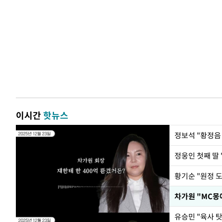
이시간
핫뉴스
정웅인 첫째 딸 
황기순 "원정 