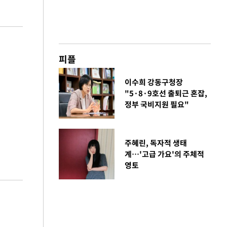
피플
이수희 강동구청장
"5·8·9호선 출퇴근 혼잡,
정부 국비지원 필요"
주혜린, 독자적 생태
계…'고급 가요'의 주체적
영토