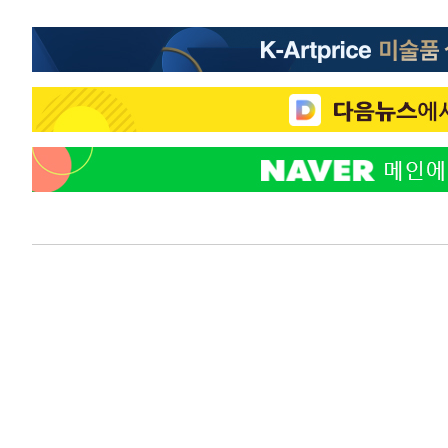
우 0.49%↑
-6126초 전 >
[속보] 이란 대통령 "지금 최고지도자와 소통하기가 매우 
임 3년 인터뷰
2시간 전 >
[속보] "이란-오만, 호르무즈 해협 통행 항로 합의" 이란 외