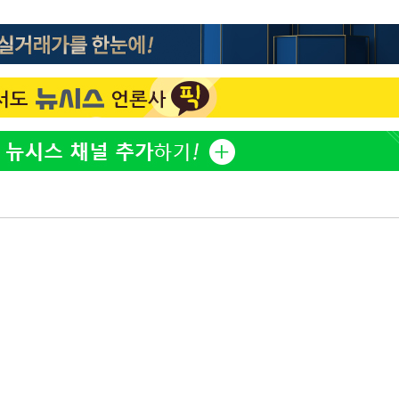
정웅인 첫째 딸, 연기자 지
1
망…또 배우 꿈꾸는 스타 2
어려워" 취
무부 대변인
정부, 전 산업에 'AI 옷' 
2
1000대 보급 추진
황기순 "원정 도박으로 전
3
도피"
'첫 주연' 정준원 "심판
4
돼"
최준희, 또 성형수술 예고 
5
바다, 워터밤 공개저격 "말
6
[속보]산업장관 "李정부,
7
정 전력 위해 불가피"