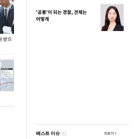
'공룡'이 되는 경찰, 견제는
어떻게
원 받으
정동영, 조현 '이상주의' 발언에 "이상이 있어야
장동혁 "李 대
현실 바꿔"
하다"