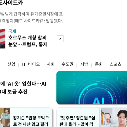
매도사이드카
 4% 넘게 급락하며 유가증권시장에 프
효력정지(매도 사이드카)가 발동됐다.
 10시18분께 매도 사이드카를 발동
국제
경제
당시 코스피200선물지수는 전일 종가
호르무즈 개항 합의
서울 집 팔고 지방
87.24였다. 코스피 매도 사이드카는 코
눈앞…트럼프, 통제
면 양도세↓…고
로 하는 선물 최근월물 가격
권 수용할까
층 움직일까
융
산업
IT·바이오
사회
수도권
지방
문화
스포츠
에 'AI 옷' 입힌다…AI
0대 보급 추진
황기순 "원정 도박으
'첫 주연' 정준원 "심
로 전 재산 잃고 필리
판대 올라…많이 걱