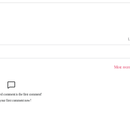
어려워" 취
무부 대변인
 위협"
 수용할까
해 불가피"
등 압수수
월 중 예
장
 구축
 마감 다