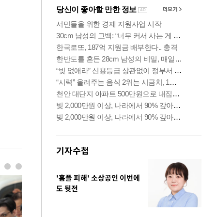
기자수첩
'홈플 피해' 소상공인 이번에
도 뒷전