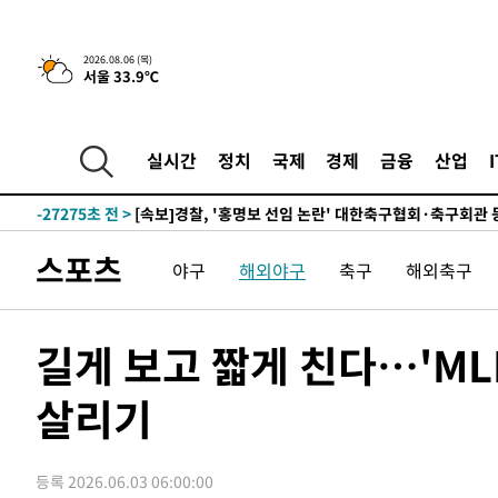
2시간 전 >
[속보] "이란-오만, 호르무즈 해협 통행 항로 합의" 이란 외
2026.08.06 (목)
서울 33.9℃
-32080초 전 >
트럼프, 한국계 진보 주지사 후보 맹공…"공산주의가 최대
-32058초 전 >
"美간섭에 합의 지연"…트럼프, '이란 호르무즈 통제권'
-28578초 전 >
[속보]산업장관 "李정부, 원전 반대 안해…안정 전력 위
실시간
정치
국제
경제
금융
산업
-27275초 전 >
[속보]경찰, '홍명보 선임 논란' 대한축구협회·축구회관 
색
-26662초 전 >
[속보]산업장관 "美무역법 제301조 과잉생산 결과 발표 8
상
-26455초 전 >
[속보]코스피 매도사이드카 발동…4%대 급락
스포츠
야구
해외야구
축구
해외축구
-25727초 전 >
[속보]전남광주 초대 시민추천 부시장에 백승주·윤난실
-23288초 전 >
서울 열대야 15일째 지속…비공식 '초열대야' 30도 넘어
-21855초 전 >
[속보]코스닥, 2.15포인트(0.27%) 내린 797.44 출발
길게 보고 짧게 친다…'MLB
-21838초 전 >
[속보]코스피, 119.51포인트(1.81%) 내린 6478.75 개
살리기
-18285초 전 >
6월 경상수지 497.3억 달러…두 달 연속 사상 최대
-18236초 전 >
서울 낮 39도 '폭염중대경보'…40도 관측 가능성도
-15598초 전 >
미 워싱턴주 스포캔 시의 통제불능 3개 산불, 방화선 일부
등록 2026.06.03 06:00:00
-7771초 전 >
[속보] 호르무즈 해협 이란-오만 협상 기대속 뉴욕증시 혼조