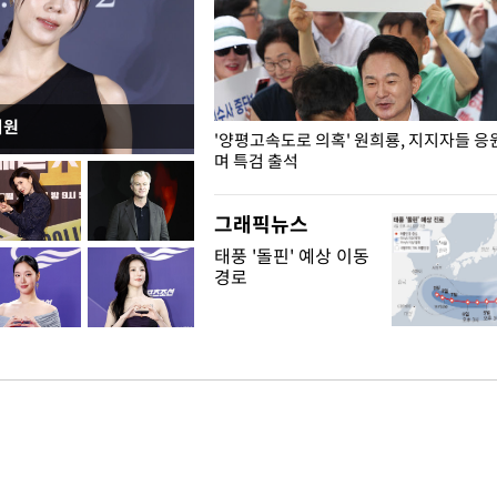
지원
"수사·기소 분리 관련 대비책 최
'양평고속도로 의혹' 원희룡, 지지자들 응
"
며 특검 출석
그래픽뉴스
태풍 '돌핀' 예상 이동
경로