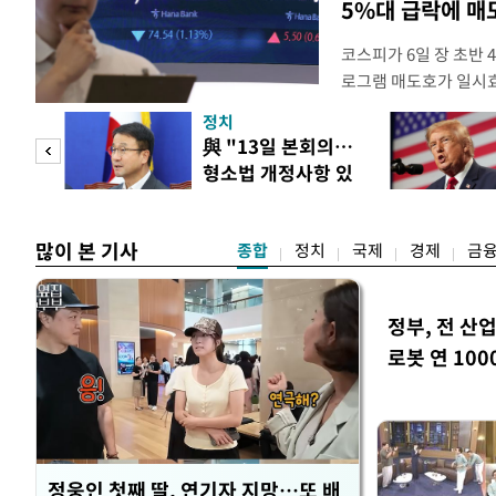
5%대 급락에 
코스피가 6일 장 초반
로그램 매도호가 일시
한국거래소는 이날 오전
정치
했다고 밝혔다. 발동 
 놀
與 "13일 본회의…
대비 5.12% 급락한 9
형소법 개정사항 있
스피200을 기초자산으
 첫
으면 개정"
많이 본 기사
종합
정치
국제
경제
금
정부, 전 산업
로봇 연 100
정웅인 첫째 딸, 연기자 지망…또 배