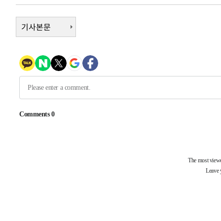
우 0.49%↑
-6126초 전 >
[속보] 이란 대통령 "지금 최고지도자와 소통하기가 매우 
임 3년 인터뷰
2시간 전 >
기사본문
[속보] "이란-오만, 호르무즈 해협 통행 항로 합의" 이란 외
-32080초 전 >
트럼프, 한국계 진보 주지사 후보 맹공…"공산주의가 최대
-32058초 전 >
"美간섭에 합의 지연"…트럼프, '이란 호르무즈 통제권'
-28578초 전 >
[속보]산업장관 "李정부, 원전 반대 안해…안정 전력 위
-27275초 전 >
[속보]경찰, '홍명보 선임 논란' 대한축구협회·축구회관 
색
-26662초 전 >
[속보]산업장관 "美무역법 제301조 과잉생산 결과 발표 8
상
-26455초 전 >
[속보]코스피 매도사이드카 발동…4%대 급락
-25727초 전 >
[속보]전남광주 초대 시민추천 부시장에 백승주·윤난실
-23288초 전 >
서울 열대야 15일째 지속…비공식 '초열대야' 30도 넘어
-21855초 전 >
[속보]코스닥, 2.15포인트(0.27%) 내린 797.44 출발
-21838초 전 >
[속보]코스피, 119.51포인트(1.81%) 내린 6478.75 개
-18285초 전 >
6월 경상수지 497.3억 달러…두 달 연속 사상 최대
-18236초 전 >
서울 낮 39도 '폭염중대경보'…40도 관측 가능성도
-15598초 전 >
미 워싱턴주 스포캔 시의 통제불능 3개 산불, 방화선 일부
-7771초 전 >
[속보] 호르무즈 해협 이란-오만 협상 기대속 뉴욕증시 혼조