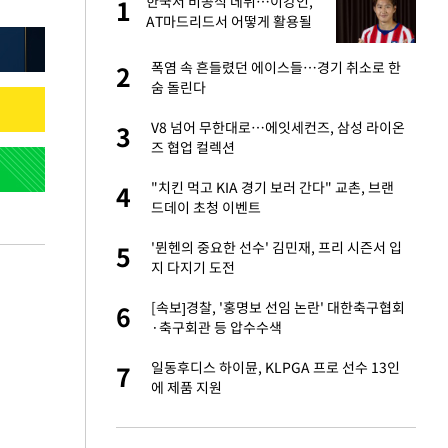
한국서 비공식 데뷔…이강인,
1
1
세
AT마드리드서 어떻게 활용될
까
입힌다…AI 로봇 연
폭염 속 흔들렸던 에이스들…경기 취소로 한
2
2
숨 돌린다
 재산 잃고 필리핀
V8 넘어 무한대로…에잇세컨즈, 삼성 라이온
3
3
즈 협업 컬렉션
대 올라…많이 걱정
"치킨 먹고 KIA 경기 보러 간다" 교촌, 브랜
4
4
드데이 초청 이벤트
"짝짝이 눈 탈출"
'뮌헨의 중요한 선수' 김민재, 프리 시즌서 입
5
5
지 다지기 도전
이 안 된다"
[속보]경찰, '홍명보 선임 논란' 대한축구협회
6
6
·축구회관 등 압수수색
 원전 반대 안해…안
일동후디스 하이뮨, KLPGA 프로 선수 13인
7
7
에 제품 지원