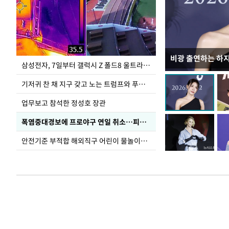
비광 출연하는 하
이재명 대통령, 
삼성전자, 7일부터 갤럭시 Z 폴드8 울트라·폴드8·플립8 출시
선 다해 강구해야
기저귀 찬 채 지구 갖고 노는 트럼프와 푸틴 형상 미로
업무보고 참석한 정성호 장관
폭염중대경보에 프로야구 연일 취소…피칭 연습장 '52도'
안전기준 부적합 해외직구 어린이 물놀이용품 판매 중단 요청한 서울시