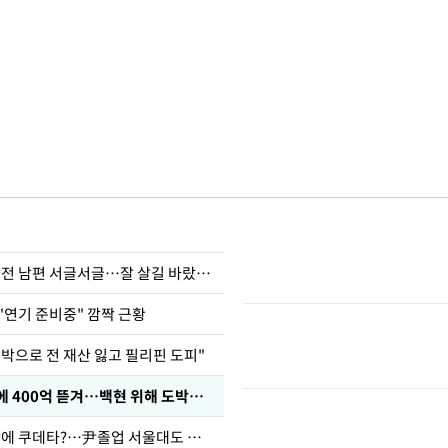
정보석 "황정음 전 남편 서글서글…잘 살길 바랐는데"
"연기 준비중" 깜짝 근황
도박으로 전 재산 잃고 필리핀 도피"
차가원 "MC몽에 400억 뜯겨…백현 위해 도박빚 갚아줘"
유승민 "육사 탓에 쿠데타?…尹졸업 서울대도 없애나"