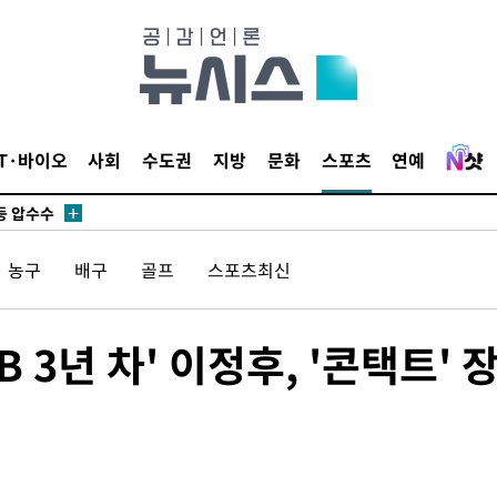
무부 대변인
 위협"
 수용할까
해 불가피"
IT·바이오
사회
수도권
지방
문화
스포츠
연예
등 압수수
월 중 예
농구
배구
골프
스포츠최신
 3년 차' 이정후, '콘택트' 
장
 구축
 마감 다