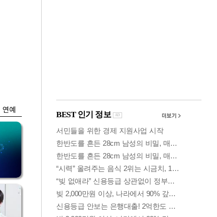
금융
 가
6월 경상수지 497.3
령
억 달러…38개월 연
속 흑자
연예